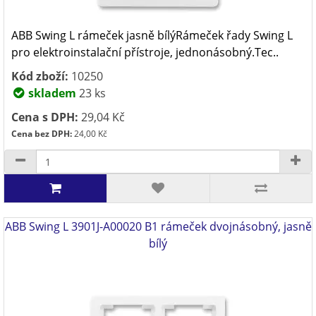
ABB Swing L rámeček jasně bílýRámeček řady Swing L
pro elektroinstalační přístroje, jednonásobný.Tec..
Kód zboží:
10250
skladem
23 ks
Cena s DPH:
29,04 Kč
Cena bez DPH:
24,00 Kč
ABB Swing L 3901J-A00020 B1 rámeček dvojnásobný, jasně
bílý