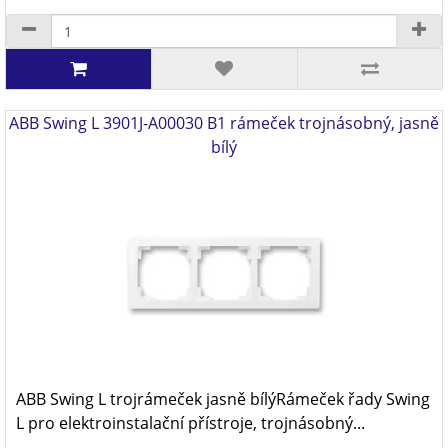
ABB Swing L 3901J-A00030 B1 rámeček trojnásobný, jasně
bílý
ABB Swing L trojrámeček jasně bílýRámeček řady Swing
L pro elektroinstalační přístroje, trojnásobný...