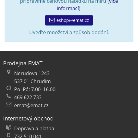
připravíme cenovou nabídku na míru (
více
informací
).
eshop@emat.cz
Uveďte množství a způsob dodání.
Prodejna EMAT
Nerudova 1243
537 01 Chrudim
Po–Pá: 7.00–16.00
469 622 733
emat@emat.cz
Internetový obchod
Doprava a platba
732 510 041