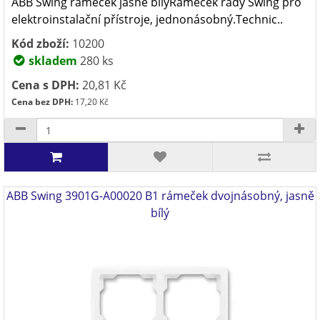
ABB Swing rámeček jasně bílýRámeček řady Swing pro
elektroinstalační přístroje, jednonásobný.Technic..
Kód zboží:
10200
skladem
280 ks
Cena s DPH:
20,81 Kč
Cena bez DPH:
17,20 Kč
ABB Swing 3901G-A00020 B1 rámeček dvojnásobný, jasně
bílý