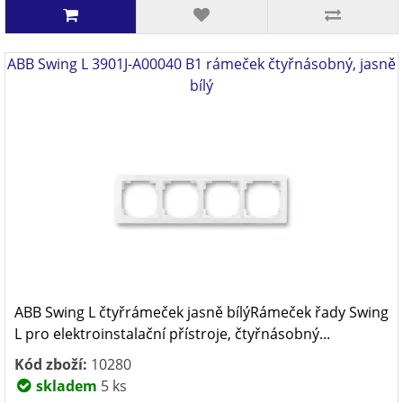
ABB Swing L 3901J-A00040 B1 rámeček čtyřnásobný, jasně
bílý
ABB Swing L čtyřrámeček jasně bílýRámeček řady Swing
L pro elektroinstalační přístroje, čtyřnásobný...
Kód zboží:
10280
skladem
5 ks