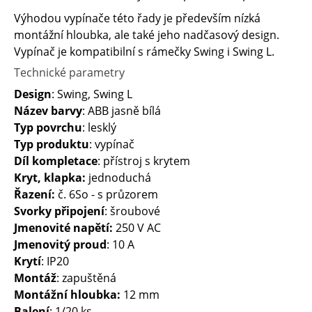
Výhodou vypínače této řady je především nízká
montážní hloubka, ale také jeho nadčasový design.
Vypínač je kompatibilní s rámečky Swing i Swing L.
Technické parametry
Design
: Swing, Swing L
Název barvy
: ABB jasně bílá
Typ povrchu
: lesklý
Typ produktu
: vypínač
Díl kompletace
: přístroj s krytem
Kryt, klapka:
jednoduchá
Řazení:
č. 6So - s průzorem
Svorky připojení
: šroubové
Jmenovité napětí:
250 V AC
Jmenovitý proud
: 10 A
Krytí
: IP20
Montáž
: zapuštěná
Montážní hloubka:
12 mm
Balení
: 1/20 ks