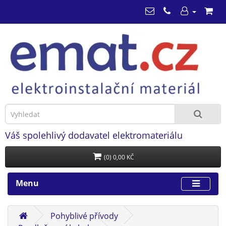
Váš spolehlivý dodavatel elektromateriálu
(0) 0,00 KČ
Menu
Pohyblivé přívody