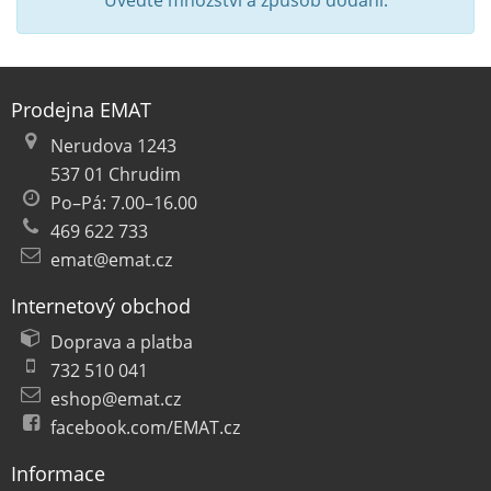
Uveďte množství a způsob dodání.
Prodejna EMAT
Nerudova 1243
537 01 Chrudim
Po–Pá: 7.00–16.00
469 622 733
emat@emat.cz
Internetový obchod
Doprava a platba
732 510 041
eshop@emat.cz
facebook.com/EMAT.cz
Informace