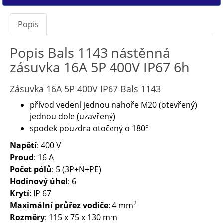
Popis
Popis Bals 1143 nástěnná
zásuvka 16A 5P 400V IP67 6h
Zásuvka 16A 5P 400V IP67 Bals 1143
přívod vedení jednou nahoře M20 (otevřený)
jednou dole (uzavřený)
spodek pouzdra otočený o 180°
Napětí
: 400 V
Proud
: 16 A
Počet pólů
: 5 (3P+N+PE)
Hodinový úhel
: 6
Krytí
: IP 67
2
Maximální průřez vodiče
: 4 mm
Rozměry
: 115 x 75 x 130 mm