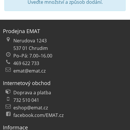
Uveďte množství a způsob dodání.
Prodejna EMAT
Nerudova 1243
537 01 Chrudim
Po–Pá: 7.00–16.00
469 622 733
emat@emat.cz
Internetový obchod
Doprava a platba
732 510 041
eshop@emat.cz
facebook.com/EMAT.cz
Informace