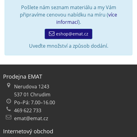
Pošlete nám seznam materiálu a my Vám
připravíme cenovou nabídku na míru (
více
informací
).
eshop@emat.cz
Uveďte množství a způsob dodání.
Prodejna EMAT
Nerudova 1243
537 01 Chrudim
Po–Pá: 7.00–16.00
469 622 733
emat@emat.cz
Internetový obchod