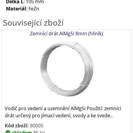
Délka L
: 105 mm
Materiál
: FeZn
Související zboží
Zemnící drát AlMgSi 8mm (hliník)
Vodič pro vedení a uzemnění AlMgSi Použití: zemnící
drát určený pro jímací vedení, svody a ke svede..
Kód zboží:
80005
skladem
85 kg