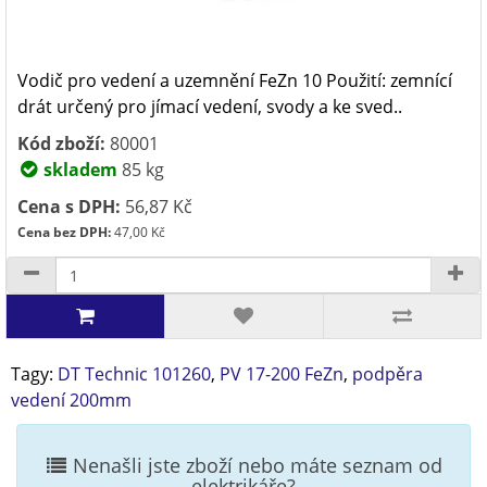
Vodič pro vedení a uzemnění FeZn 10 Použití: zemnící
drát určený pro jímací vedení, svody a ke sved..
Kód zboží:
80001
skladem
85 kg
Cena s DPH:
56,87 Kč
Cena bez DPH:
47,00 Kč
Tagy:
DT Technic 101260
,
PV 17-200 FeZn
,
podpěra
vedení 200mm
Nenašli jste zboží nebo máte seznam od
elektrikáře?