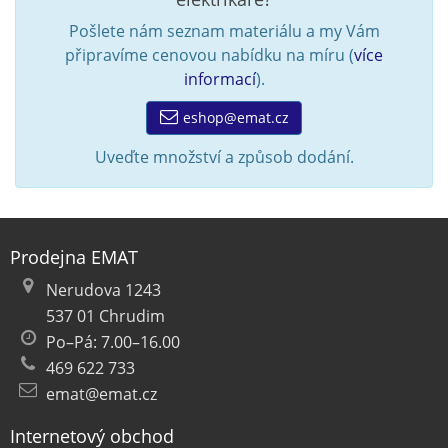
Pošlete nám seznam materiálu a my Vám
připravíme cenovou nabídku na míru (
více
informací
).
eshop@emat.cz
Uveďte množství a způsob dodání.
Prodejna EMAT
Nerudova 1243
537 01 Chrudim
Po–Pá: 7.00–16.00
469 622 733
emat@emat.cz
Internetový obchod