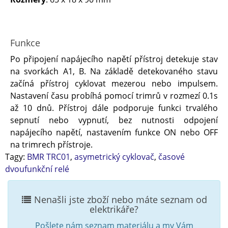
Funkce
Po připojení napájecího napětí přístroj detekuje stav
na svorkách A1, B. Na základě detekovaného stavu
začíná přístroj cyklovat mezerou nebo impulsem.
Nastavení času probíhá pomocí trimrů v rozmezí 0.1s
až 10 dnů. Přístroj dále podporuje funkci trvalého
sepnutí nebo vypnutí, bez nutnosti odpojení
napájecího napětí, nastavením funkce ON nebo OFF
na trimrech přístroje.
Tagy:
BMR TRC01
,
asymetrický cyklovač
,
časové
dvoufunkční relé
Nenašli jste zboží nebo máte seznam od
elektrikáře?
Pošlete nám seznam materiálu a my Vám