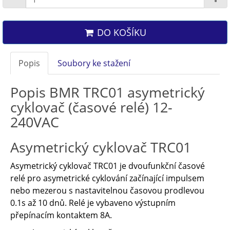
DO KOŠÍKU
Popis
Soubory ke stažení
Popis BMR TRC01 asymetrický
cyklovač (časové relé) 12-
240VAC
Asymetrický cyklovač TRC01
Asymetrický cyklovač TRC01 je dvoufunkční časové
relé pro asymetrické cyklování začínající impulsem
nebo mezerou s nastavitelnou časovou prodlevou
0.1s až 10 dnů. Relé je vybaveno výstupním
přepínacím kontaktem 8A.