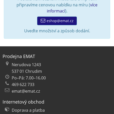
připravíme cenovou nabídku na míru (
více
informací
).
eshop@emat.cz
Uveďte množství a způsob dodání.
Prodejna EMAT
Nerudova 1243
537 01 Chrudim
Po–Pá: 7.00–16.00
469 622 733
emat@emat.cz
Internetový obchod
Doprava a platba