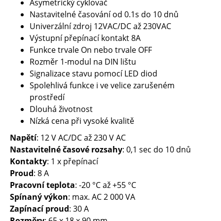
Asymetrický cyklovač
Nastavitelné časování od 0.1s do 10 dnů
Univerzální zdroj 12VAC/DC až 230VAC
Výstupní přepínací kontakt 8A
Funkce trvale On nebo trvale OFF
Rozměr 1-modul na DIN lištu
Signalizace stavu pomocí LED diod
Spolehlivá funkce i ve velice zarušeném
prostředí
Dlouhá životnost
Nízká cena při vysoké kvalitě
Napětí
: 12 V AC/DC až 230 V AC
Nastavitelné časové rozsahy
: 0,1 sec do 10 dnů
Kontakty
: 1 x přepínací
Proud
: 8 A
Pracovní teplota
: -20 °C až +55 °C
Spínaný výkon
: max. AC 2 000 VA
Zapínací proud
: 30 A
Rozměry
: 65 x 18 x 90 mm