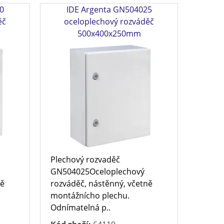
0
IDE Argenta GN504025
ěč
oceloplechový rozváděč
500x400x250mm
Plechový rozvaděč
GN504025Oceloplechový
ně
rozváděč, nástěnný, včetně
montážnícho plechu.
Odnímatelná p..