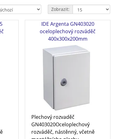
Zobrazit:
5
IDE Argenta GN403020
ěč
oceloplechový rozváděč
400x300x200mm
Plechový rozvaděč
GN403020Oceloplechový
ně
rozváděč, nástěnný, včetně