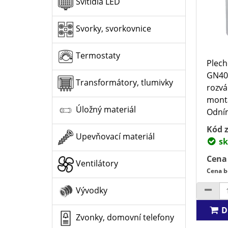
Svítidla LED
Svorky, svorkovnice
Termostaty
Plech
GN40
Transformátory, tlumivky
rozvá
montá
Úložný materiál
Odním
Kód z
Upevňovací materiál
sk
Cena
Ventilátory
Cena b
Vývodky
D
Zvonky, domovní telefony