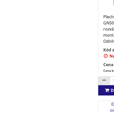
Plech
GN50
rozvá
montá
Odním
Kód z
Na
Cena
Cena b
D
I
o