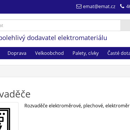
emat@emat.cz
4
polehlivý dodavatel elektromateriálu
Doprava
Velkoobchod
Palety, cívky
Časté dot
vaděče
Rozvaděče elektroměrové, plechové, elektromě