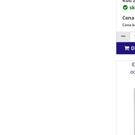
Kód z
sk
Cena
Cena b
D
I
o