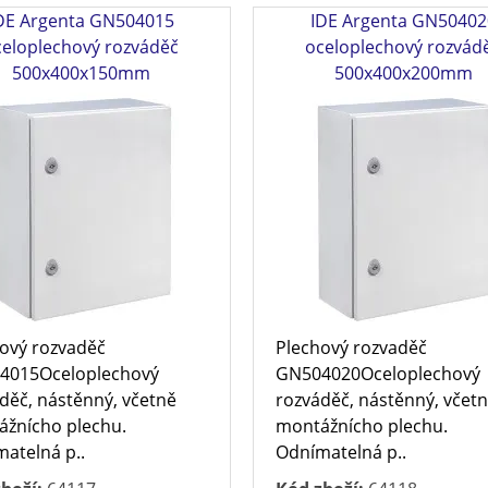
DE Argenta GN504015
IDE Argenta GN50402
celoplechový rozváděč
oceloplechový rozvád
500x400x150mm
500x400x200mm
ový rozvaděč
Plechový rozvaděč
4015Oceloplechový
GN504020Oceloplechový
děč, nástěnný, včetně
rozváděč, nástěnný, včet
žnícho plechu.
montážnícho plechu.
atelná p..
Odnímatelná p..