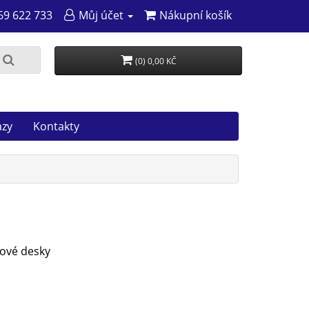
69 622 733
Můj účet
Nákupní košík
(0) 0,00 KČ
azy
Kontakty
rové desky