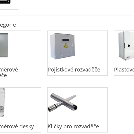
egorie
oměrové
Pojistkové rozvaděče
Plastov
ěče
oměrové desky
Kličky pro rozvaděče