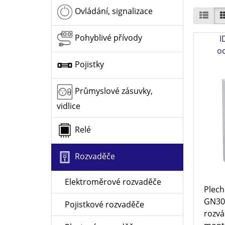
Ovládání, signalizace
Pohyblivé přívody
I
o
Pojistky
Průmyslové zásuvky,
vidlice
Relé
Rozvaděče
Elektroměrové rozvaděče
Plech
GN30
Pojistkové rozvaděče
rozvá