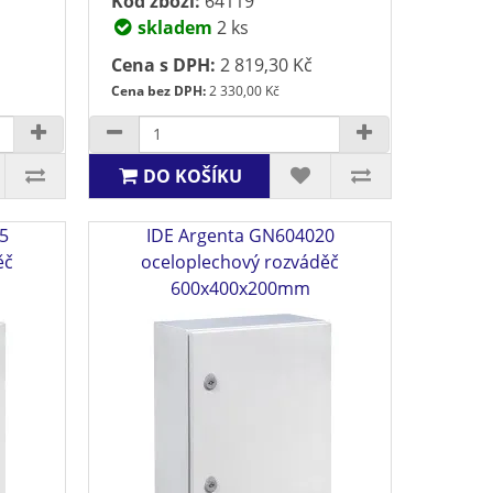
Kód zboží:
64119
skladem
2 ks
Cena s DPH:
2 819,30 Kč
Cena bez DPH:
2 330,00 Kč
DO KOŠÍKU
5
IDE Argenta GN604020
ěč
oceloplechový rozváděč
600x400x200mm