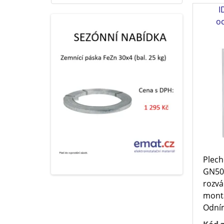
I
o
Plech
GN50
rozvá
montá
Odním