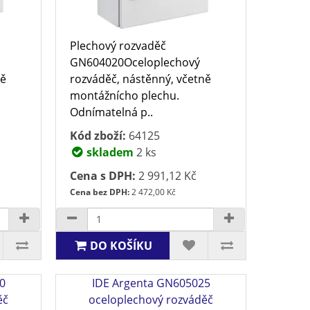
Plechový rozvaděč
GN604020Oceloplechový
ně
rozváděč, nástěnný, včetně
montážnícho plechu.
Odnímatelná p..
Kód zboží:
64125
skladem
2 ks
Cena s DPH:
2 991,12 Kč
Cena bez DPH:
2 472,00 Kč
DO KOŠÍKU
0
IDE Argenta GN605025
ěč
oceloplechový rozváděč