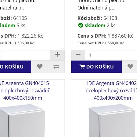
žnícho plechu.
montážnícho plechu.
atelná p..
Odnímatelná p..
boží:
64105
Kód zboží:
64108
ladem
5 ks
skladem
2 ks
 s DPH:
1 822,26 Kč
Cena s DPH:
1 887,60 Kč
ez DPH:
1 506,00 Kč
Cena bez DPH:
1 560,00 Kč
O KOŠÍKU
DO KOŠÍKU
DE Argenta GN404015
IDE Argenta GN40402
celoplechový rozváděč
oceloplechový rozvád
400x400x150mm
400x400x200mm