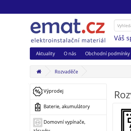
Váš s
Aktuality
O nás
Obchodní podmínky
Rozvaděče
Výprodej
Roz
Baterie, akumulátory
Domovní vypínače,
zásuvky