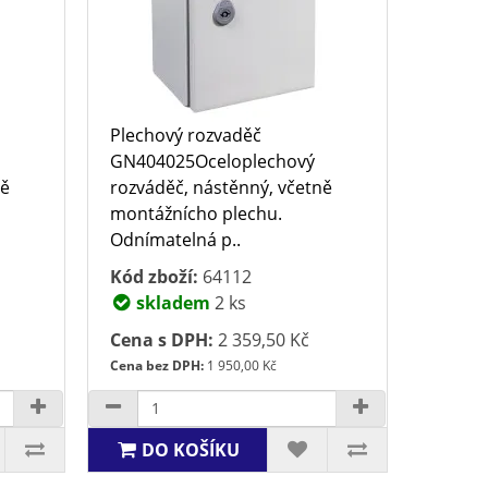
Plechový rozvaděč
GN404025Oceloplechový
ně
rozváděč, nástěnný, včetně
montážnícho plechu.
Odnímatelná p..
Kód zboží:
64112
skladem
2 ks
Cena s DPH:
2 359,50 Kč
Cena bez DPH:
1 950,00 Kč
DO KOŠÍKU