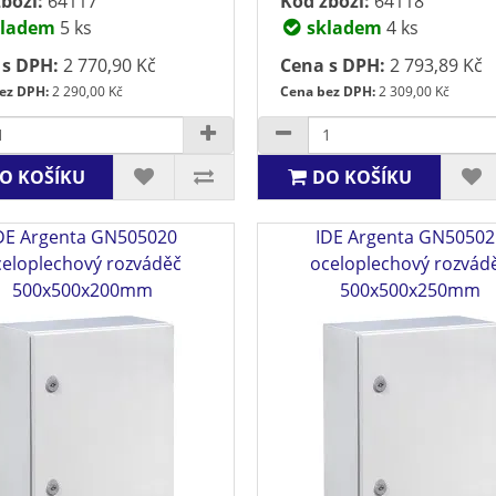
boží:
64117
Kód zboží:
64118
ladem
5 ks
skladem
4 ks
 s DPH:
2 770,90 Kč
Cena s DPH:
2 793,89 Kč
ez DPH:
2 290,00 Kč
Cena bez DPH:
2 309,00 Kč
O KOŠÍKU
DO KOŠÍKU
DE Argenta GN505020
IDE Argenta GN50502
celoplechový rozváděč
oceloplechový rozvád
500x500x200mm
500x500x250mm