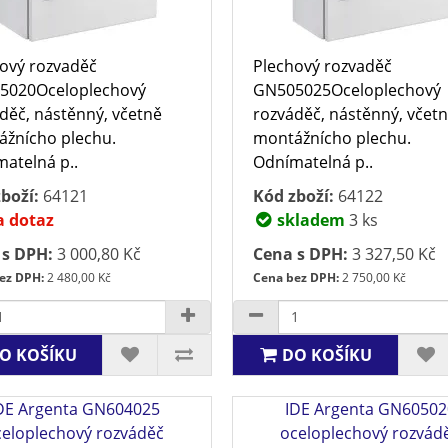
ový rozvaděč
Plechový rozvaděč
5020Oceloplechový
GN505025Oceloplechový
děč, nástěnný, včetně
rozváděč, nástěnný, včet
žnícho plechu.
montážnícho plechu.
atelná p..
Odnímatelná p..
boží:
64121
Kód zboží:
64122
 dotaz
skladem
3 ks
 s DPH:
3 000,80 Kč
Cena s DPH:
3 327,50 Kč
ez DPH:
2 480,00 Kč
Cena bez DPH:
2 750,00 Kč
O KOŠÍKU
DO KOŠÍKU
DE Argenta GN604025
IDE Argenta GN60502
celoplechový rozváděč
oceloplechový rozvád