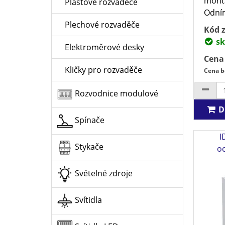
montá
Plastové rozvaděče
Odním
Plechové rozvaděče
Kód z
sk
Elektroměrové desky
Cena
Kličky pro rozvaděče
Cena b
Rozvodnice modulové
D
Spínače
I
Stykače
o
Světelné zdroje
Svítidla