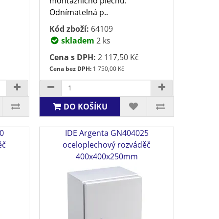
montážnícho plechu.
Odnímatelná p..
Kód zboží:
64109
skladem
2 ks
Cena s DPH:
2 117,50 Kč
Cena bez DPH:
1 750,00 Kč
DO KOŠÍKU
0
IDE Argenta GN404025
ěč
oceloplechový rozváděč
400x400x250mm