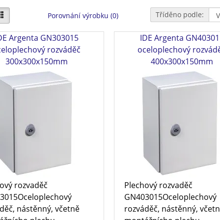
Tříděno podle:
Porovnání výrobku (0)
DE Argenta GN303015
IDE Argenta GN40301
celoplechový rozváděč
oceloplechový rozvád
300x300x150mm
400x300x150mm
ový rozvaděč
Plechový rozvaděč
3015Oceloplechový
GN403015Oceloplechový
děč, nástěnný, včetně
rozváděč, nástěnný, včet