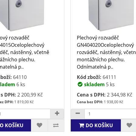
ový rozvaděč
Plechový rozvaděč
4015Oceloplechový
GN404020Oceloplechový
děč, nástěnný, včetně
rozváděč, nástěnný, včet
žnícho plechu.
montážnícho plechu.
atelná p..
Odnímatelná p..
boží:
64110
Kód zboží:
64111
ladem
6 ks
skladem
5 ks
 s DPH:
2 200,99 Kč
Cena s DPH:
2 344,98 Kč
ez DPH:
1 819,00 Kč
Cena bez DPH:
1 938,00 Kč
O KOŠÍKU
DO KOŠÍKU