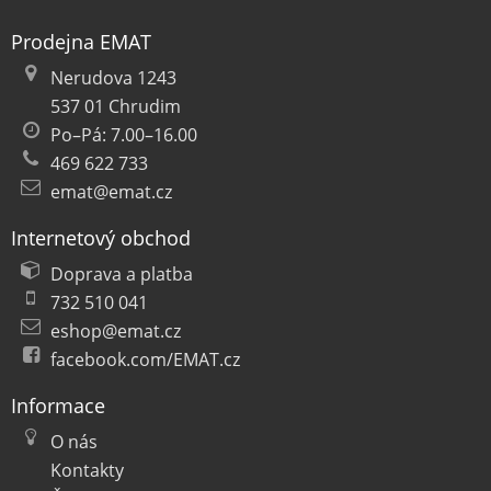
Prodejna EMAT
Nerudova 1243
537 01 Chrudim
Po–Pá: 7.00–16.00
469 622 733
emat@emat.cz
Internetový obchod
Doprava a platba
732 510 041
eshop@emat.cz
facebook.com/EMAT.cz
Informace
O nás
Kontakty