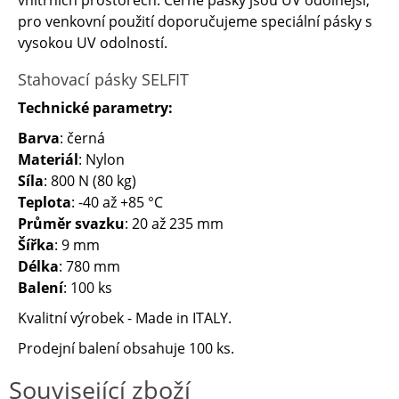
vnitřních prostorech. Černé pásky jsou UV odolnější,
pro venkovní použití doporučujeme speciální pásky s
vysokou UV odolností.
Stahovací pásky SELFIT
Technické parametry:
Barva
: černá
Materiál
: Nylon
Síla
: 800 N (80 kg)
Teplota
: -40 až +85 °C
Průměr svazku
: 20 až 235 mm
Šířka
: 9 mm
Délka
: 780 mm
Balení
: 100 ks
Kvalitní výrobek - Made in ITALY.
Prodejní balení obsahuje 100 ks.
Související zboží