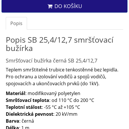
DO KOŠÍKU
Popis
Popis SB 25,4/12,7 smršťovací
bužírka
Smršťovací bužírka černá SB 25,4/12,7
Teplem smrštitelné trubice tenkostěnné bez lepidla.
Pro ochranu a izolování vodičů a spojů vodičů,
spojovacích a ukončovacích prvků (do 1kV).
Materiál
: modifikovaný polyetylen
Smršťovací teplota
: od 110 °C do 200 °C
Teplotní stálost
: -55 °C až +105 °C
Dielektrická pevnost
: 20 kV/mm
Barva
: černá
Délka
: 1 m