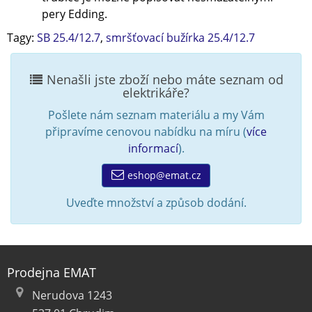
pery Edding.
Tagy:
SB 25.4/12.7
,
smršťovací bužírka 25.4/12.7
Nenašli jste zboží nebo máte seznam od
elektrikáře?
Pošlete nám seznam materiálu a my Vám
připravíme cenovou nabídku na míru (
více
informací
).
eshop@emat.cz
Uveďte množství a způsob dodání.
Prodejna EMAT
Nerudova 1243