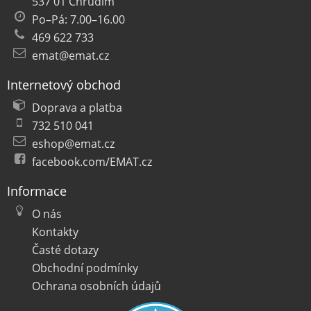
537 01 Chrudim
Po–Pá: 7.00–16.00
469 622 733
emat@emat.cz
Internetový obchod
Doprava a platba
732 510 041
eshop@emat.cz
facebook.com/EMAT.cz
Informace
O nás
Kontakty
Časté dotazy
Obchodní podmínky
Ochrana osobních údajů