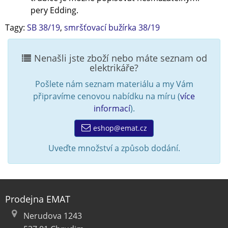
pery Edding.
Tagy:
SB 38/19
,
smršťovací bužírka 38/19
Nenašli jste zboží nebo máte seznam od
elektrikáře?
Pošlete nám seznam materiálu a my Vám
připravíme cenovou nabídku na míru (
více
informací
).
eshop@emat.cz
Uveďte množství a způsob dodání.
Prodejna EMAT
Nerudova 1243