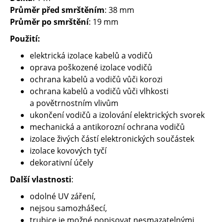
Průměr před smrštěním
: 38 mm
Průměr po smrštění
: 19 mm
Použití:
elektrická izolace kabelů a vodičů
oprava poškozené izolace vodičů
ochrana kabelů a vodičů vůči korozi
ochrana kabelů a vodičů vůči vlhkosti
a povětrnostním vlivům
ukončení vodičů a izolování elektrických svorek
mechanická a antikorozní ochrana vodičů
izolace živých částí elektronických součástek
izolace kovových tyčí
dekorativní účely
Další vlastnosti
:
odolné UV záření,
nejsou samozhášecí,
trubice je možné popisovat nesmazatelnými