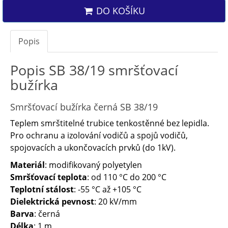
DO KOŠÍKU
Popis
Popis SB 38/19 smršťovací
bužírka
Smršťovací bužírka černá SB 38/19
Teplem smrštitelné trubice tenkostěnné bez lepidla.
Pro ochranu a izolování vodičů a spojů vodičů,
spojovacích a ukončovacích prvků (do 1kV).
Materiál
: modifikovaný polyetylen
Smršťovací teplota
: od 110 °C do 200 °C
Teplotní stálost
: -55 °C až +105 °C
Dielektrická pevnost
: 20 kV/mm
Barva
: černá
Délka
: 1 m