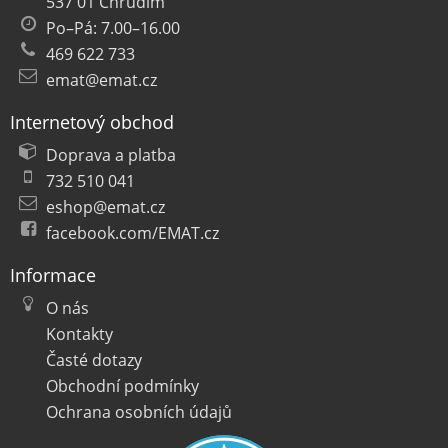
537 01 Chrudim
Po–Pá: 7.00–16.00
469 622 733
emat@emat.cz
Internetový obchod
Doprava a platba
732 510 041
eshop@emat.cz
facebook.com/EMAT.cz
Informace
O nás
Kontakty
Časté dotazy
Obchodní podmínky
Ochrana osobních údajů