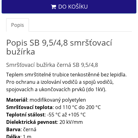
DO KOŠÍKU
Popis
Popis SB 9,5/4,8 smršťovací
bužírka
Smršťovací bužírka černá SB 9,5/4,8
Teplem smrštitelné trubice tenkostěnné bez lepidla.
Pro ochranu a izolování vodičů a spojů vodičů,
spojovacích a ukončovacích prvků (do 1kV).
Materiál
: modifikovaný polyetylen
Smršťovací teplota
: od 110 °C do 200 °C
Teplotní stálost
: -55 °C až +105 °C
Dielektrická pevnost
: 20 kV/mm
Barva
: černá
Délka
: 1 m