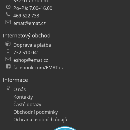
537 01 Chrudim
Po–Pá: 7.00–16.00
469 622 733
emat@emat.cz
Internetový obchod
Doprava a platba
732 510 041
eshop@emat.cz
facebook.com/EMAT.cz
Informace
O nás
Kontakty
Časté dotazy
Obchodní podmínky
Ochrana osobních údajů