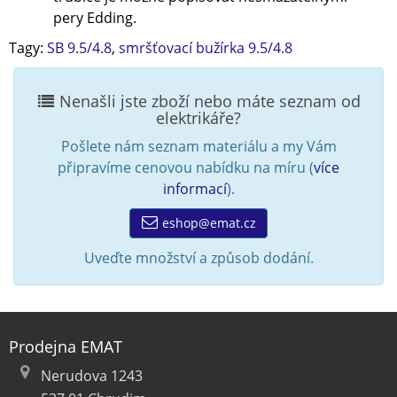
pery Edding.
Tagy:
SB 9.5/4.8
,
smršťovací bužírka 9.5/4.8
Nenašli jste zboží nebo máte seznam od
elektrikáře?
Pošlete nám seznam materiálu a my Vám
připravíme cenovou nabídku na míru (
více
informací
).
eshop@emat.cz
Uveďte množství a způsob dodání.
Prodejna EMAT
Nerudova 1243