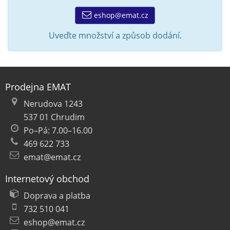
eshop@emat.cz
Uveďte množství a způsob dodání.
Prodejna EMAT
Nerudova 1243
537 01 Chrudim
Po–Pá: 7.00–16.00
469 622 733
emat@emat.cz
Internetový obchod
Doprava a platba
732 510 041
eshop@emat.cz