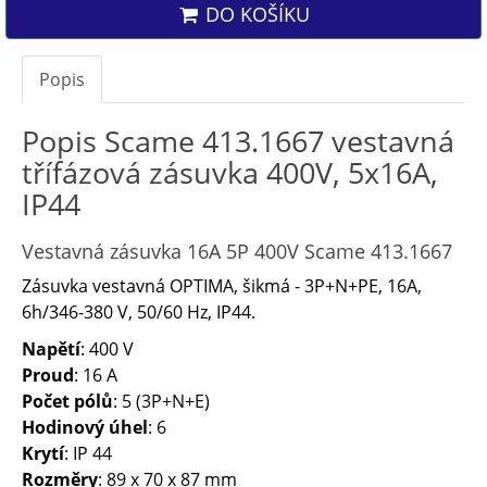
DO KOŠÍKU
Popis
Popis Scame 413.1667 vestavná
třífázová zásuvka 400V, 5x16A,
IP44
Vestavná zásuvka 16A 5P 400V Scame 413.1667
Zásuvka vestavná OPTIMA, šikmá - 3P+N+PE, 16A,
6h/346-380 V, 50/60 Hz, IP44.
Napětí
: 400 V
Proud
: 16 A
Počet pólů
: 5 (3P+N+E)
Hodinový úhel
: 6
Krytí
: IP 44
Rozměry
: 89 x 70 x 87 mm