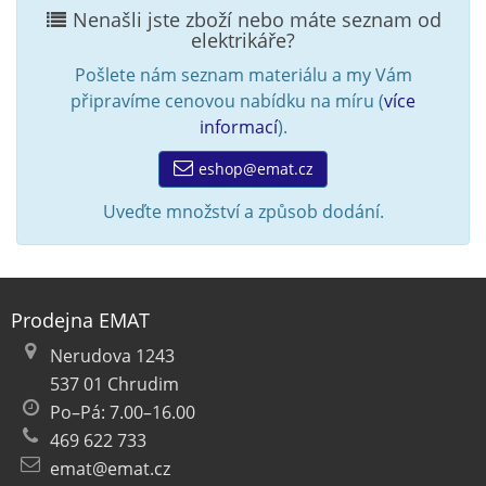
Nenašli jste zboží nebo máte seznam od
elektrikáře?
Pošlete nám seznam materiálu a my Vám
připravíme cenovou nabídku na míru (
více
informací
).
eshop@emat.cz
Uveďte množství a způsob dodání.
Prodejna EMAT
Nerudova 1243
537 01 Chrudim
Po–Pá: 7.00–16.00
469 622 733
emat@emat.cz