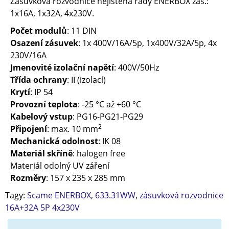
Zásuvková rozvodnice nejištěná řady ENERBOX zás.:
1x16A, 1x32A, 4x230V.
Počet modulů
: 11 DIN
Osazení zásuvek
: 1x 400V/16A/5p, 1x400V/32A/5p, 4x
230V/16A
Jmenovité izolační napětí
: 400V/50Hz
Třída ochrany
: II (izolací)
Krytí
: IP 54
Provozní teplota
: -25 °C až +60 °C
Kabelový vstup
: PG16-PG21-PG29
2
Připojení
: max. 10 mm
Mechanická odolnost
: IK 08
Materiál skříně
: halogen free
Materiál odolný UV záření
Rozměry
: 157 x 235 x 285 mm
Tagy:
Scame ENERBOX
,
633.31WW
,
zásuvková rozvodnice
16A+32A 5P 4x230V