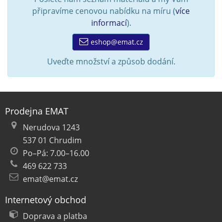
připravíme cenovou nabídku na míru (
více
informací
).
eshop@emat.cz
Uveďte množství a způsob dodání.
Prodejna EMAT
Nerudova 1243
537 01 Chrudim
Po–Pá: 7.00–16.00
469 622 733
emat@emat.cz
Internetový obchod
Doprava a platba