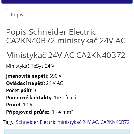
Popis
Popis Schneider Electric
CA2KN40B72 ministykač 24V AC
Ministykač 24V AC CA2KN40B72
Ministykač
TeSys 24 V.
Jmenovité napětí
: 690 V
Ovládací napětí
: 24 V AC
Počet pólů
: 3
Pomocné kontakty
: 1x spínací
Proud
: 10 A
Připojovací průřez
: 1 - 4 mm²
Tagy:
Schneider Electric ministykač 24V AC
,
CA2KN40B72