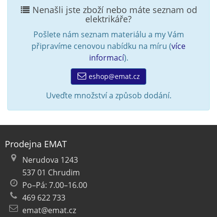
Nenašli jste zboží nebo máte seznam od
elektrikáře?
Pošlete nám seznam materiálu a my Vám
připravíme cenovou nabídku na míru (
více
informací
).
eshop@emat.cz
Uveďte množství a způsob dodání.
Prodejna EMAT
Nerudova 1243
537 01 Chrudim
Po–Pá: 7.00–16.00
469 622 733
emat@emat.cz