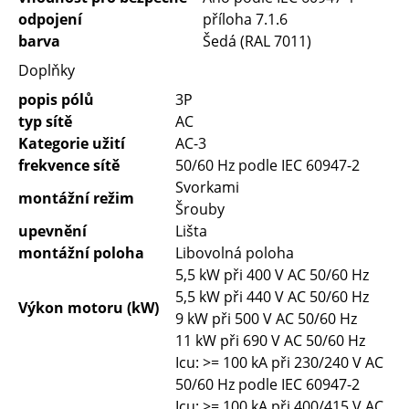
odpojení
příloha 7.1.6
barva
Šedá (RAL 7011)
Doplňky
popis pólů
3P
typ sítě
AC
Kategorie užití
AC-3
frekvence sítě
50/60 Hz podle IEC 60947-2
Svorkami
montážní režim
Šrouby
upevnění
Lišta
montážní poloha
Libovolná poloha
5,5 kW při 400 V AC 50/60 Hz
5,5 kW při 440 V AC 50/60 Hz
Výkon motoru (kW)
9 kW při 500 V AC 50/60 Hz
11 kW při 690 V AC 50/60 Hz
Icu: >= 100 kA při 230/240 V AC
50/60 Hz podle IEC 60947-2
Icu: >= 100 kA při 400/415 V AC