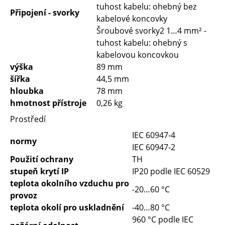
tuhost kabelu: ohebný bez
Připojení - svorky
kabelové koncovky
Šroubové svorky2 1…4 mm² -
tuhost kabelu: ohebný s
kabelovou koncovkou
výška
89 mm
šířka
44,5 mm
hloubka
78 mm
hmotnost přístroje
0,26 kg
Prostředí
IEC 60947-4
normy
IEC 60947-2
Použití ochrany
TH
stupeň krytí IP
IP20 podle IEC 60529
teplota okolního vzduchu pro
-20…60 °C
provoz
teplota okolí pro uskladnění
-40…80 °C
960 °C podle IEC