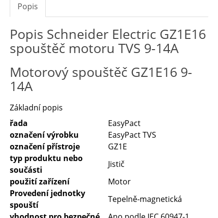
Popis
Popis Schneider Electric GZ1E16
spouštěč motoru TVS 9-14A
Motorový spouštěč GZ1E16 9-
14A
Základní popis
řada
EasyPact
označení výrobku
EasyPact TVS
označení přístroje
GZ1E
typ produktu nebo
Jistič
součásti
použití zařízení
Motor
Provedení jednotky
Tepelně-magnetická
spouští
vhodnost pro bezpečné
Ano podle IEC 60947-1