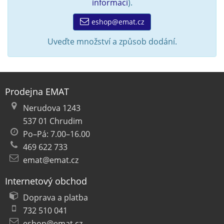
informací
).
eshop@emat.cz
Uveďte množství a způsob dodání.
Prodejna EMAT
Nerudova 1243
537 01 Chrudim
Po–Pá: 7.00–16.00
469 622 733
emat@emat.cz
Internetový obchod
Doprava a platba
732 510 041
eshop@emat.cz