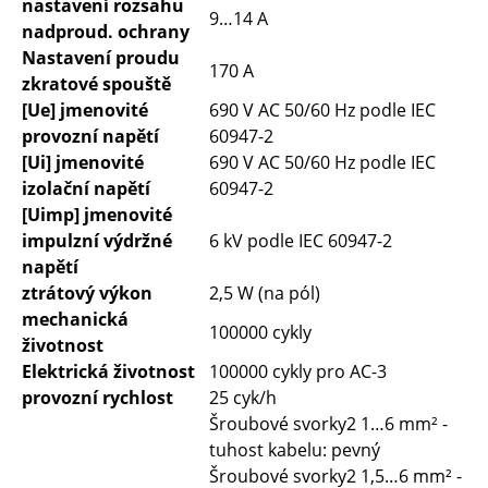
nastavení rozsahu
9…14 A
nadproud. ochrany
Nastavení proudu
170 A
zkratové spouště
[Ue] jmenovité
690 V AC 50/60 Hz podle IEC
provozní napětí
60947-2
[Ui] jmenovité
690 V AC 50/60 Hz podle IEC
izolační napětí
60947-2
[Uimp] jmenovité
impulzní výdržné
6 kV podle IEC 60947-2
napětí
ztrátový výkon
2,5 W (na pól)
mechanická
100000 cykly
životnost
Elektrická životnost
100000 cykly pro AC-3
provozní rychlost
25 cyk/h
Šroubové svorky2 1…6 mm² -
tuhost kabelu: pevný
Šroubové svorky2 1,5…6 mm² -