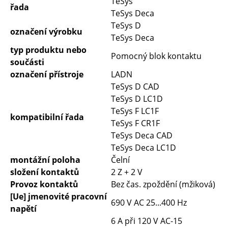
TeSys
řada
TeSys Deca
TeSys D
označení výrobku
TeSys Deca
typ produktu nebo
Pomocný blok kontaktu
součásti
označení přístroje
LADN
TeSys D CAD
TeSys D LC1D
TeSys F LC1F
kompatibilní řada
TeSys F CR1F
TeSys Deca CAD
TeSys Deca LC1D
montážní poloha
Čelní
složení kontaktů
2 Z + 2 V
Provoz kontaktů
Bez čas. zpoždění (mžiková)
[Ue] jmenovité pracovní
690 V AC 25...400 Hz
napětí
6 A při 120 V AC-15