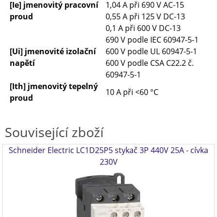
[Ie] jmenovitý pracovní
1,04 A při 690 V AC-15
proud
0,55 A při 125 V DC-13
0,1 A při 600 V DC-13
690 V podle IEC 60947-5-1
[Ui] jmenovité izolační
600 V podle UL 60947-5-1
napětí
600 V podle CSA C22.2 č.
60947-5-1
[Ith] jmenovitý tepelný
10 A při <60 °C
proud
Související zboží
Schneider Electric LC1D25P5 stykač 3P 440V 25A - cívka
230V