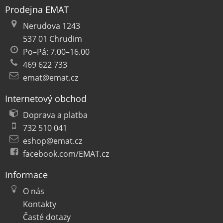
Prodejna EMAT
Nerudova 1243
537 01 Chrudim
Po–Pá: 7.00–16.00
469 622 733
emat@emat.cz
Internetový obchod
Doprava a platba
732 510 041
eshop@emat.cz
facebook.com/EMAT.cz
Informace
O nás
Kontakty
Časté dotazy