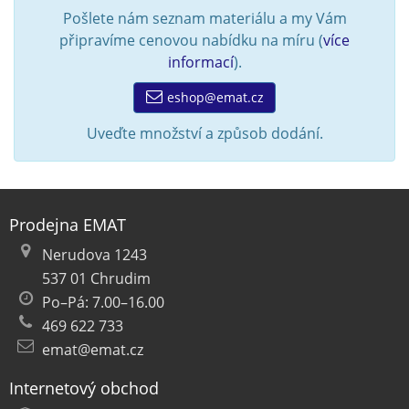
Pošlete nám seznam materiálu a my Vám
připravíme cenovou nabídku na míru (
více
informací
).
eshop@emat.cz
Uveďte množství a způsob dodání.
Prodejna EMAT
Nerudova 1243
537 01 Chrudim
Po–Pá: 7.00–16.00
469 622 733
emat@emat.cz
Internetový obchod