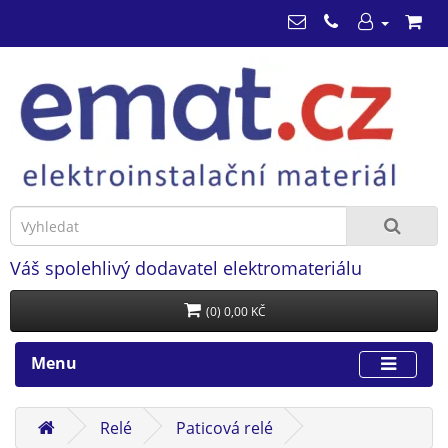
Váš spolehlivý dodavatel elektromateriálu
(0) 0,00 KČ
Menu
Relé
Paticová relé