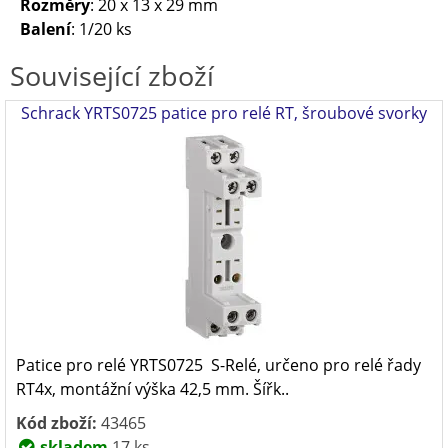
Rozměry
: 20 x 13 x 29 mm
Balení
: 1/20 ks
Související zboží
Schrack YRTS0725 patice pro relé RT, šroubové svorky
Patice pro relé YRTS0725 S-Relé, určeno pro relé řady
RT4x, montážní výška 42,5 mm. Šířk..
Kód zboží:
43465
skladem
17 ks