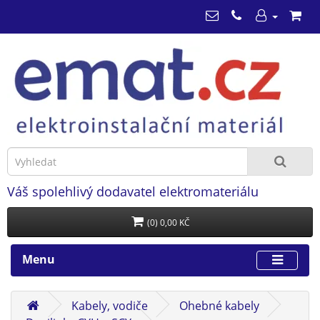
Váš spolehlivý dodavatel elektromateriálu
(0) 0,00 KČ
Menu
Kabely, vodiče
Ohebné kabely