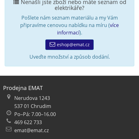
Nenašli jste zboží nebo máte seznam od
elektrikáře?
Pošlete nám seznam materiálu a my Vám
připravíme cenovou nabídku na míru (
více
informací
).
eshop@emat.cz
Uveďte množství a způsob dodání.
Prodejna EMAT
Nerudova 1243
537 01 Chrudim
Po–Pá: 7.00–16.00
469 622 733
emat@emat.cz