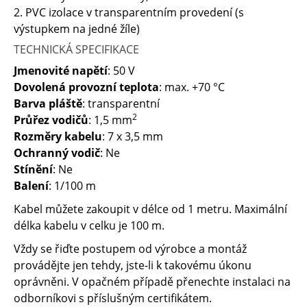
2. PVC izolace v transparentním provedení (s
výstupkem na jedné žíle)
TECHNICKÁ SPECIFIKACE
Jmenovité napětí
: 50 V
Dovolená provozní teplota
: max. +70 °C
Barva pláště
: transparentní
2
Průřez vodičů
: 1,5 mm
Rozměry kabelu
: 7 x 3,5 mm
Ochranný vodič
: Ne
Stínění
: Ne
Balení
: 1/100 m
Kabel můžete zakoupit v délce od 1 metru. Maximální
délka kabelu v celku je 100 m.
Vždy se řiďte postupem od výrobce a montáž
provádějte jen tehdy, jste-li k takovému úkonu
oprávněni. V opačném případě přenechte instalaci na
odborníkovi s příslušným certifikátem.