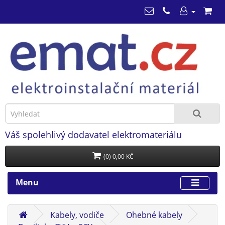
Váš spolehlivý dodavatel elektromateriálu
(0) 0,00 KČ
Menu
Kabely, vodiče
Ohebné kabely