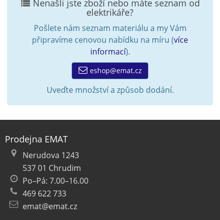
Nenašli jste zboží nebo máte seznam od
elektrikáře?
Pošlete nám seznam materiálu a my Vám
připravíme cenovou nabídku na míru (
více
informací
).
eshop@emat.cz
Uveďte množství a způsob dodání.
Prodejna EMAT
Nerudova 1243
537 01 Chrudim
Po–Pá: 7.00–16.00
469 622 733
emat@emat.cz