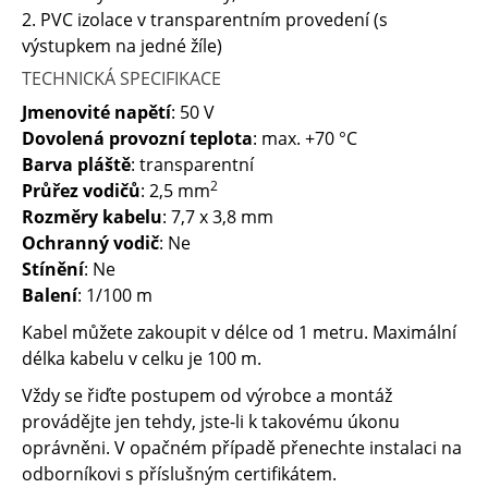
2. PVC izolace v transparentním provedení (s
výstupkem na jedné žíle)
TECHNICKÁ SPECIFIKACE
Jmenovité napětí
: 50 V
Dovolená provozní teplota
: max. +70 °C
Barva pláště
: transparentní
2
Průřez vodičů
: 2,5 mm
Rozměry kabelu
: 7,7 x 3,8 mm
Ochranný vodič
: Ne
Stínění
: Ne
Balení
: 1/100 m
Kabel můžete zakoupit v délce od 1 metru. Maximální
délka kabelu v celku je 100 m.
Vždy se řiďte postupem od výrobce a montáž
provádějte jen tehdy, jste-li k takovému úkonu
oprávněni. V opačném případě přenechte instalaci na
odborníkovi s příslušným certifikátem.