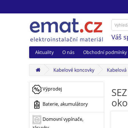
Váš s
Aktuality
O nás
Obchodní podmínky
Kabelové koncovky
Kabelová
Výprodej
SEZ
oko
Baterie, akumulátory
Domovní vypínače,
zásuvky