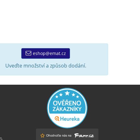
eshop@emat.cz
Uveďte množství a způsob dodání.
ů