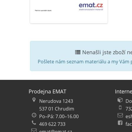
Nenašli jste zboží 
Pošlete nám seznam materiálu a my Vám p
Prodejna EMAT
Intern
Nerudova 1243
Do
537 01 Chrudim
73
Po–Pá: 7.00–16.00
es
469 622 733
fa
emat@emat.cz