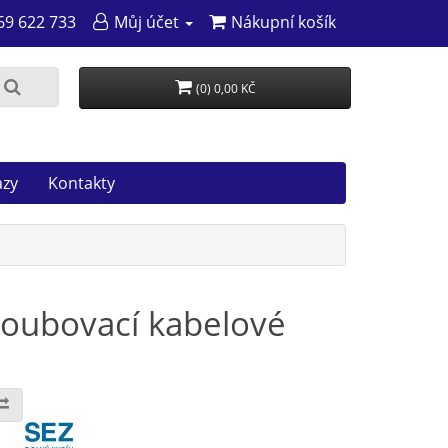
69 622 733
Můj účet
Nákupní košík
(0) 0,00 KČ
azy
Kontakty
roubovací kabelové
: