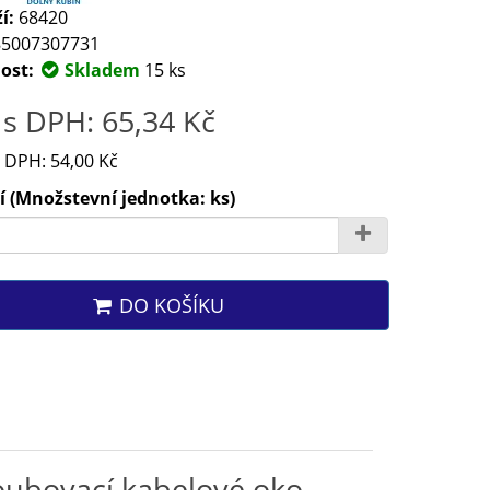
í:
68420
5007307731
ost:
Skladem
15 ks
s DPH: 65,34 Kč
 DPH: 54,00 Kč
 (Množstevní jednotka: ks)
DO KOŠÍKU
oubovací kabelové oko