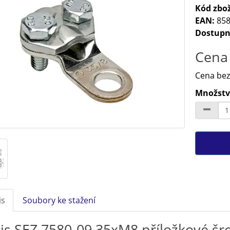
Kód zbož
EAN:
858
Dostupn
Cena 
Cena bez
Množství
is
Soubory ke stažení
is SEZ 7580-09 35xM8 příložkové šr