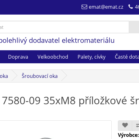
emat@emat.cz
4
polehlivý dodavatel elektromateriálu
Doprava
Velkoobchod
Palety, cívky
Časté dot
 oka
Šroubovací oka
 7580-09 35xM8 příložkové š
Výrobce