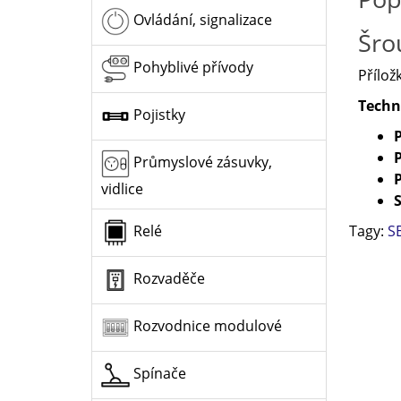
Ovládání, signalizace
Šro
Pohyblivé přívody
Přílož
Techn
Pojistky
Průmyslové zásuvky,
vidlice
Tagy:
S
Relé
Rozvaděče
Rozvodnice modulové
Spínače