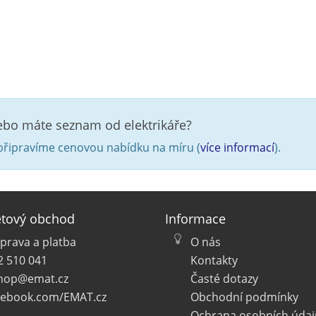
nebo máte seznam od elektrikáře?
řipravíme cenovou nabídku na míru (
více informací
).
etový obchod
Informace
prava a platba
O nás
2 510 041
Kontakty
hop@emat.cz
Časté dotazy
cebook.com/EMAT.cz
Obchodní podmínky
Ochrana osobních údaj