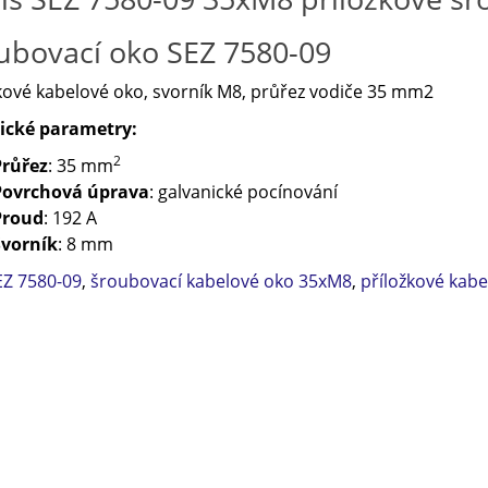
ubovací oko SEZ 7580-09
kové kabelové oko, svorník M8, průřez vodiče 35 mm2
ické parametry:
2
Průřez
: 35 mm
Povrchová úprava
: galvanické pocínování
Proud
: 192 A
Svorník
: 8 mm
EZ 7580-09
,
šroubovací kabelové oko 35xM8
,
příložkové kab