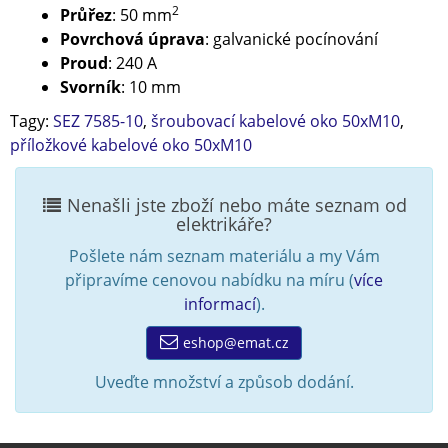
2
Průřez
: 50 mm
Povrchová úprava
: galvanické pocínování
Proud
: 240 A
Svorník
: 10 mm
Tagy:
SEZ 7585-10
,
šroubovací kabelové oko 50xM10
,
příložkové kabelové oko 50xM10
Nenašli jste zboží nebo máte seznam od
elektrikáře?
Pošlete nám seznam materiálu a my Vám
připravíme cenovou nabídku na míru (
více
informací
).
eshop@emat.cz
Uveďte množství a způsob dodání.