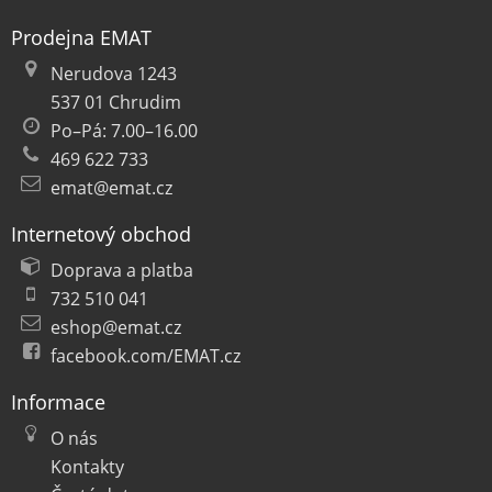
Prodejna EMAT
Nerudova 1243
537 01 Chrudim
Po–Pá: 7.00–16.00
469 622 733
emat@emat.cz
Internetový obchod
Doprava a platba
732 510 041
eshop@emat.cz
facebook.com/EMAT.cz
Informace
O nás
Kontakty