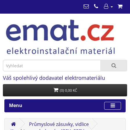
Váš spolehlivý dodavatel elektromateriálu
(0) 0,00 KČ
Menu
Průmyslové zásuvky, vidlice