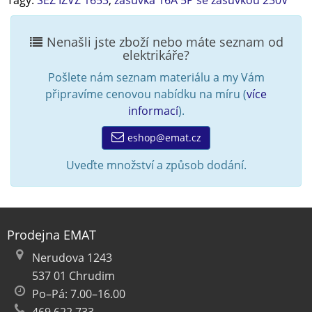
Tagy:
SEZ IZVZ 1653
,
zásuvka 16A 5P se zásuvkou 230V
Nenašli jste zboží nebo máte seznam od
elektrikáře?
Pošlete nám seznam materiálu a my Vám
připravíme cenovou nabídku na míru (
více
informací
).
eshop@emat.cz
Uveďte množství a způsob dodání.
Prodejna EMAT
Nerudova 1243
537 01 Chrudim
Po–Pá: 7.00–16.00