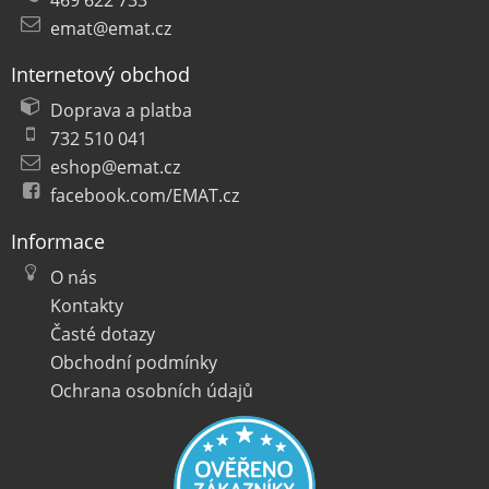
469 622 733
emat@emat.cz
Internetový obchod
Doprava a platba
732 510 041
eshop@emat.cz
facebook.com/EMAT.cz
Informace
O nás
Kontakty
Časté dotazy
Obchodní podmínky
Ochrana osobních údajů