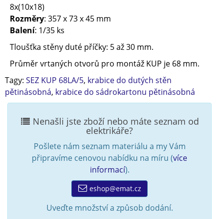
8x(10x18)
Rozměry
: 357 x 73 x 45 mm
Balení
: 1/35 ks
Tloušťka stěny
duté
příčky
: 5 až 30 mm.
Průměr
vrtaných
otvorů
pro
montáž
KUP
je 68
mm
.
Tagy:
SEZ KUP 68LA/5
,
krabice do dutých stěn
pětinásobná
,
krabice do sádrokartonu pětinásobná
Nenašli jste zboží nebo máte seznam od
elektrikáře?
Pošlete nám seznam materiálu a my Vám
připravíme cenovou nabídku na míru (
více
informací
).
eshop@emat.cz
Uveďte množství a způsob dodání.