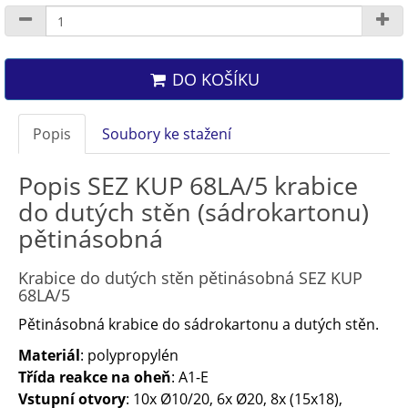
DO KOŠÍKU
Popis
Soubory ke stažení
Popis SEZ KUP 68LA/5 krabice
do dutých stěn (sádrokartonu)
pětinásobná
Krabice do dutých stěn pětinásobná SEZ KUP
68LA/5
Pětinásobná krabice do sádrokartonu a dutých stěn.
Materiál
: polypropylén
Třída reakce na oheň
: A1-E
Vstupní otvory
: 10x Ø10/20, 6x Ø20, 8x (15x18),