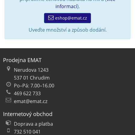
informací
).
eshop@emat.cz
Uveďte množství a způsob dodání.
Prodejna EMAT
Nerudova 1243
537 01 Chrudim
Po–Pá: 7.00–16.00
469 622 733
emat@emat.cz
Internetový obchod
Doprava a platba
732 510 041