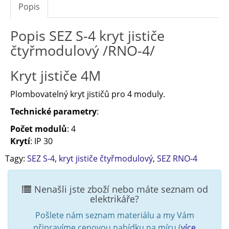
Popis
Popis SEZ S-4 kryt jističe
čtyřmodulový /RNO-4/
Kryt jističe 4M
Plombovatelný kryt jističů pro 4 moduly.
Technické parametry
:
Počet modulů
: 4
Krytí
: IP 30
Tagy:
SEZ S-4
,
kryt jističe čtyřmodulový
,
SEZ RNO-4
Nenašli jste zboží nebo máte seznam od
elektrikáře?
Pošlete nám seznam materiálu a my Vám
připravíme cenovou nabídku na míru (
více