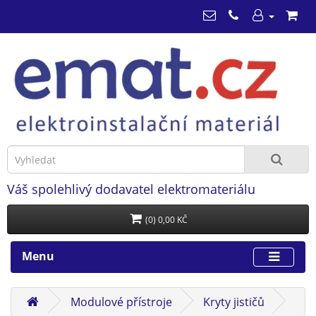
Váš spolehlivý dodavatel elektromateriálu
(0) 0,00 KČ
Menu
Modulové přístroje
Kryty jističů