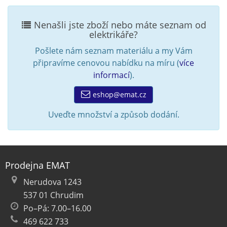
Nenašli jste zboží nebo máte seznam od
elektrikáře?
Pošlete nám seznam materiálu a my Vám
připravíme cenovou nabídku na míru (
více
informací
).
eshop@emat.cz
Uveďte množství a způsob dodání.
Prodejna EMAT
Nerudova 1243
537 01 Chrudim
Po–Pá: 7.00–16.00
469 622 733