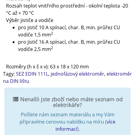
Rozsah teplot vnitřního prostřední - okolní teplota -20
°C až + 70 °C
Výběr jističe a vodiče
pro jistič 10 A spínací, char. B, min. průřez CU
2
vodiče 1,5 mm
pro jistič 16 A spínací, char. B, min. průřez CU
2
vodiče 2,5 mm
Rozměry (h x š x v): 63 x 18 x 120 mm
Tagy:
SEZ EDIN 111L
,
jednofázový elektroměr
,
elektroměr
na DIN lištu
Nenašli jste zboží nebo máte seznam od
elektrikáře?
Pošlete nám seznam materiálu a my Vám
připravíme cenovou nabídku na míru (
více
informací
).