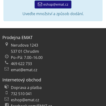
eshop@emat.cz
Uveďte množství a způsob dodání.
Prodejna EMAT
Nerudova 1243
537 01 Chrudim
Po–Pá: 7.00–16.00
469 622 733
emat@emat.cz
Internetový obchod
Doprava a platba
732 510 041
eshop@emat.cz