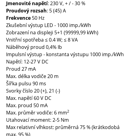
Jmenovité napětí
: 230 V, + / - 30 %
Proudový rozsah
: 5 (45) A
Frekvence
50 Hz
Zkušební výstup LED - 1000 imp./kWh
Zobrazení na displeji 5+1 (99999,99 kWh)
Vnitřní spotřeba ≤ 0.4 W; ≤ 8 VA
Náběhový proud 0,4% Ib
Impulsní výstup - konstanta výstupu 1000 imp./kWh
Napětí: 12-27 V DC
Proud 27 mA
Max. délka vodiče 20 m
Šířka pulsu 90 ms
Svorky číslo 20 (+), 21 (-)
Max. napětí 60 V DC
Max. proud 50 mA
2
Max. průměr vodiče: 6 mm
Utahovací moment: 2-5 Nm
Max relativní vlhkost: průměrná 75 % (krátkodobá
max. 95 %)