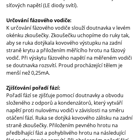
síťových napětí (LE diody svítí).
Určování fázového vodiče:
K určování fázového vodiče slouží doutnavka v levém
okénku zkoušečky. Zkoušečku uchopíme do ruky tak,
aby se ruka dotýkala kovového výstupku na zadní
straně krytu a přiložením měřícího hrotu na fázový
vodič. Při výskytu fázového napětí na měřeném vodiči
se doutnavka rozsvítí. Proud procházející tělem je
menší než 0,25mA.
Zjišťování pořadí fází:
Pořadí fází se zjišťuje pomocí doutnavky a obvodu
složeného z odporů a kondenzátorů, který vytváří
napětí proti nulovému vodiči v závislosti na směru
otáčení fází. Ruka se dotýká kovového zálisku na zadní
straně zkoušečky. Přiložením pevného hrotu na
předbíhající fázi a pohyblivého hrotu na následující