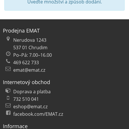
Uveďte množství a způsob dodání.
Prodejna EMAT
Nerudova 1243
537 01 Chrudim
Po–Pá: 7.00–16.00
469 622 733
emat@emat.cz
Internetový obchod
Doprava a platba
732 510 041
eshop@emat.cz
facebook.com/EMAT.cz
Informace