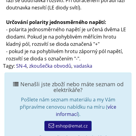
fázi se doutnavka rozsvítí. Při obráceném pořadí fází
doutnavka nesvítí (LE diody svítí).
Určování polarity jednosměrného napětí:
- polarita jednosměrného napětí je určená dvěma LE
diodami. Pokud je na pohyblivém měřícím hrotu
kladný pól, rozsvítí se dioda označená "+"
- pokud je na pohyblivém hrotu záporný pól napětí,
rozsvítí se dioda s označením "-".
Tagy:
SN-4
,
zkoušečka obvodů
,
vadaska
Nenašli jste zboží nebo máte seznam od
elektrikáře?
Pošlete nám seznam materiálu a my Vám
připravíme cenovou nabídku na míru (
více
informací
).
eshop@emat.cz