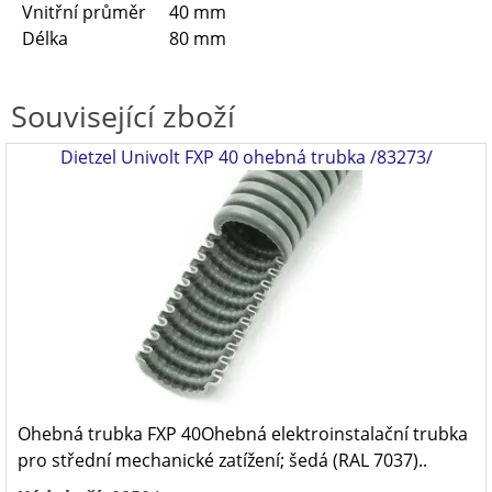
Vnitřní průměr
40 mm
Délka
80 mm
Související zboží
Dietzel Univolt FXP 40 ohebná trubka /83273/
Ohebná trubka FXP 40Ohebná elektroinstalační trubka
pro střední mechanické zatížení; šedá (RAL 7037)..