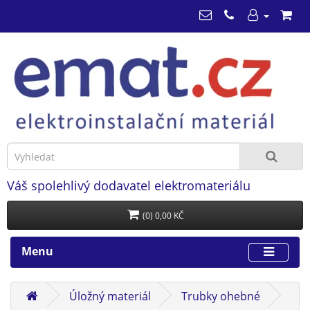
Váš spolehlivý dodavatel elektromateriálu
(0) 0,00 KČ
Menu
Úložný materiál
Trubky ohebné