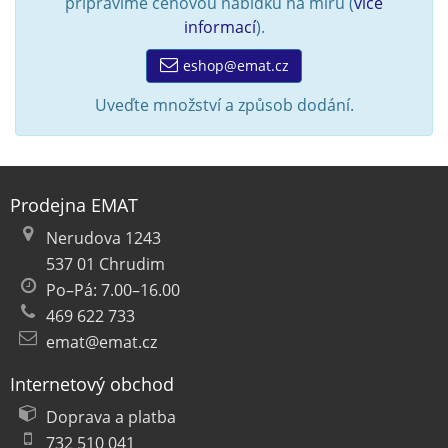
připravíme cenovou nabídku na míru (
více
informací
).
eshop@emat.cz
Uveďte množství a způsob dodání.
Prodejna EMAT
Nerudova 1243
537 01 Chrudim
Po–Pá: 7.00–16.00
469 622 733
emat@emat.cz
Internetový obchod
Doprava a platba
732 510 041