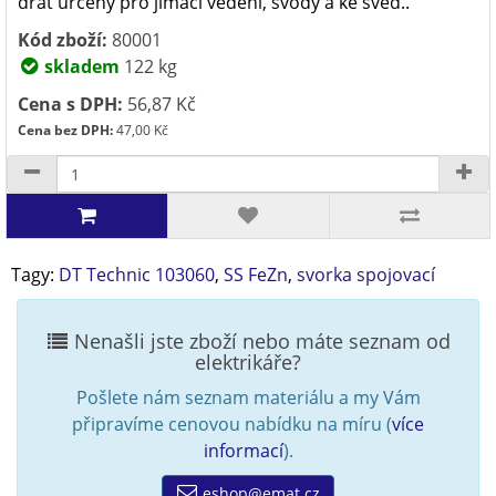
drát určený pro jímací vedení, svody a ke sved..
Kód zboží:
80001
skladem
122 kg
Cena s DPH:
56,87 Kč
Cena bez DPH:
47,00 Kč
Tagy:
DT Technic 103060
,
SS FeZn
,
svorka spojovací
Nenašli jste zboží nebo máte seznam od
elektrikáře?
Pošlete nám seznam materiálu a my Vám
připravíme cenovou nabídku na míru (
více
informací
).
eshop@emat.cz