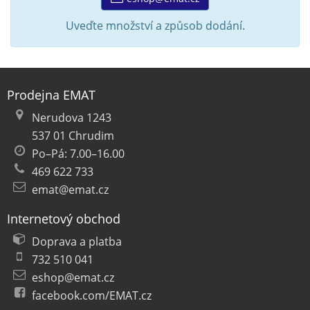
Uveďte množství a způsob dodání.
Prodejna EMAT
Nerudova 1243
537 01 Chrudim
Po–Pá: 7.00–16.00
469 622 733
emat@emat.cz
Internetový obchod
Doprava a platba
732 510 041
eshop@emat.cz
facebook.com/EMAT.cz