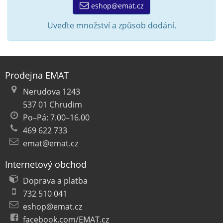
eshop@emat.cz
Uveďte množství a způsob dodání.
Prodejna EMAT
Nerudova 1243
537 01 Chrudim
Po–Pá: 7.00–16.00
469 622 733
emat@emat.cz
Internetový obchod
Doprava a platba
732 510 041
eshop@emat.cz
facebook.com/EMAT.cz