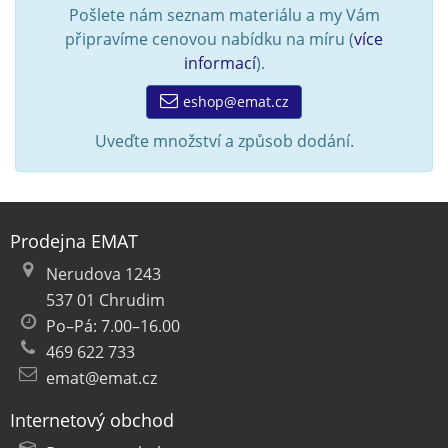
Pošlete nám seznam materiálu a my Vám
připravíme cenovou nabídku na míru (
více
informací
).
eshop@emat.cz
Uveďte množství a způsob dodání.
Prodejna EMAT
Nerudova 1243
537 01 Chrudim
Po–Pá: 7.00–16.00
469 622 733
emat@emat.cz
Internetový obchod