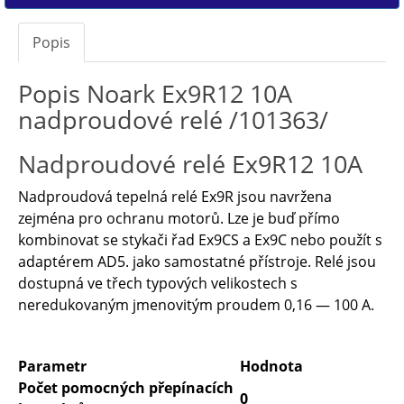
Popis
Popis Noark Ex9R12 10A
nadproudové relé /101363/
Nadproudové relé Ex9R12 10A
Nadproudová tepelná relé Ex9R jsou navržena
zejména pro ochranu motorů. Lze je buď přímo
kombinovat se stykači řad Ex9CS a Ex9C nebo použít s
adaptérem AD5. jako samostatné přístroje. Relé jsou
dostupná ve třech typových velikostech s
neredukovaným jmenovitým proudem 0,16 — 100 A.
Parametr
Hodnota
Počet pomocných přepínacích
0