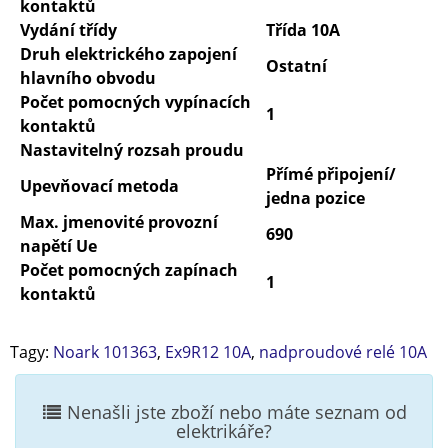
kontaktů
Vydání třídy
Třída 10A
Druh elektrického zapojení
Ostatní
hlavního obvodu
Počet pomocných vypínacích
1
kontaktů
Nastavitelný rozsah proudu
Přímé připojení/
Upevňovací metoda
jedna pozice
Max. jmenovité provozní
690
napětí Ue
Počet pomocných zapínach
1
kontaktů
Tagy:
Noark 101363
,
Ex9R12 10A
,
nadproudové relé 10A
Nenašli jste zboží nebo máte seznam od
elektrikáře?