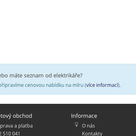
nebo máte seznam od elektrikáře?
řipravíme cenovou nabídku na míru (
více informací
).
etový obchod
Informace
prava a platba
O nás
2 510 041
Kontakty