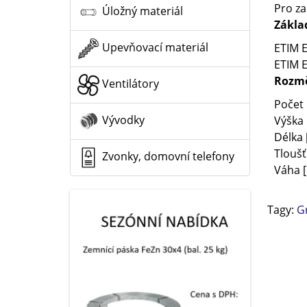
Pro z
Úložný materiál
Základ
Upevňovací materiál
ETIM E
ETIM E
Rozmě
Ventilátory
Počet 
Vývodky
Výška
Délka
Tlouš
Zvonky, domovní telefony
Váha [
Tagy:
G