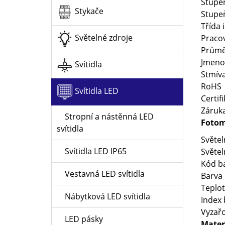
Stupeň
Stykače
Stupe
Třída 
Světelné zdroje
Pracov
Průměr
Jmeno
Svítidla
Stmíva
RoHS
Svítidla LED
Certif
Záruka
Stropní a nástěnná LED
Fotom
svítidla
Světel
Svítidla LED IP65
Světel
Kód ba
Vestavná LED svítidla
Barva 
Teplot
Nábytková LED svítidla
Index 
Vyzařo
LED pásky
Materi