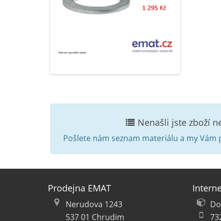
Nenašli jste zboží 
Pošlete nám seznam materiálu a my Vám p
Prodejna EMAT
Intern
Nerudova 1243
Do
537 01 Chrudim
73