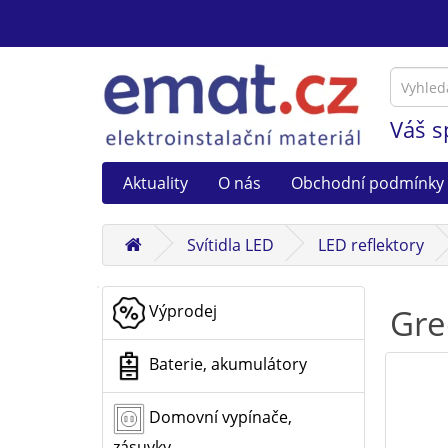
Váš s
Aktuality
O nás
Obchodní podmínky
Svítidla LED
LED reflektory
Výprodej
Gre
Baterie, akumulátory
Domovní vypínače,
zásuvky