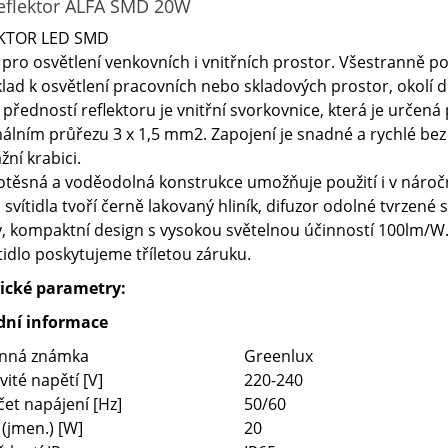
eflektor ALFA SMD 20W
KTOR LED SMD
pro osvětlení venkovních i vnitřních prostor. Všestranně pou
lad k osvětlení pracovních nebo skladových prostor, okolí d
 předností reflektoru je vnitřní svorkovnice, která je určen
lním průřezu 3 x 1,5 mm2. Zapojení je snadné a rychlé bez
ní krabici.
těsná a voděodolná konstrukce umožňuje použití i v nároč
 svítidla tvoří černě lakovaný hliník, difuzor odolné tvrzené s
, kompaktní design s vysokou světelnou účinností 100lm/W
tidlo poskytujeme tříletou záruku.
ické parametry:
dní informace
nná známka
Greenlux
ité napětí [V]
220-240
et napájení [Hz]
50/60
(jmen.) [W]
20