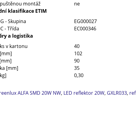
apuštěnou montáž
ne
ní klasifikace ETIM
G - Skupina
EG000027
C - Třída
EC000346
ry a logistika
ks v kartonu
40
 [mm]
102
 [mm]
90
ťka [mm]
35
kg]
0,30
reenlux ALFA SMD 20W NW
,
LED reflektor 20W
,
GXLR033
,
re