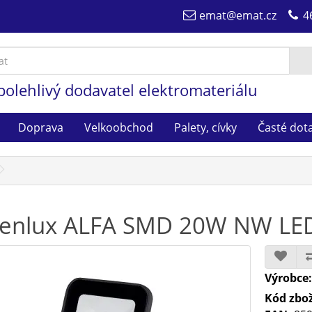
emat@emat.cz
4
polehlivý dodavatel elektromateriálu
Doprava
Velkoobchod
Palety, cívky
Časté dot
enlux ALFA SMD 20W NW LED 
Výrobce
Kód zbož