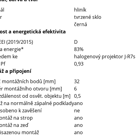
ál
hliník
r
tvrzené sklo
černá
st a energetická efektivita
EEI (2019/2015)
D
a energie*
83%
ledem ke
halogenový projektor J-R7s 
 Pf
0,93
ž a připojení
č montážních bodů [mm]
32
r montážního otvoru [mm]
6
zdálenost od osvět. objektu [m]
0,5
ž na normálně zápalné podklady
ano
sobeno k zavěšení
ne
ontáž na strop
ano
ontáž na zeď
ano
řisazenou montáž
ano