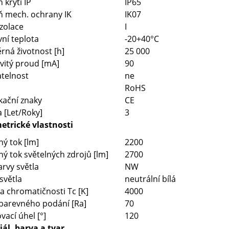
 krytí IP
IP65
ň mech. ochrany IK
IK07
izolace
I
ní teplota
-20+40°C
ná životnost [h]
25 000
vitý proud [mA]
90
telnost
ne
RoHS
ikační znaky
CE
 [Let/Roky]
3
etrické vlastnosti
ný tok [lm]
2200
ný tok světelných zdrojů [lm]
2700
rvy světla
NW
světla
neutrální bílá
a chromatičnosti Tc [K]
4000
barevného podání [Ra]
70
vací úhel [°]
120
ál, barva a tvar