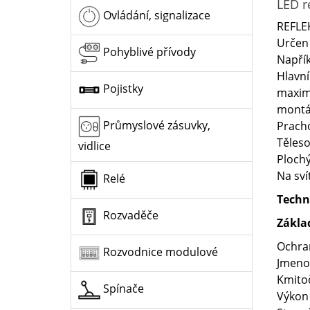
LED r
Ovládání, signalizace
REFLE
Určen 
Pohyblivé přívody
Napřík
Hlavní
Pojistky
maximá
montáž
Průmyslové zásuvky,
Pracho
Těleso
vidlice
Plochý
Na sví
Relé
Techn
Rozvaděče
Zákla
Ochra
Rozvodnice modulové
Jmenov
Kmitoč
Spínače
Výkon 