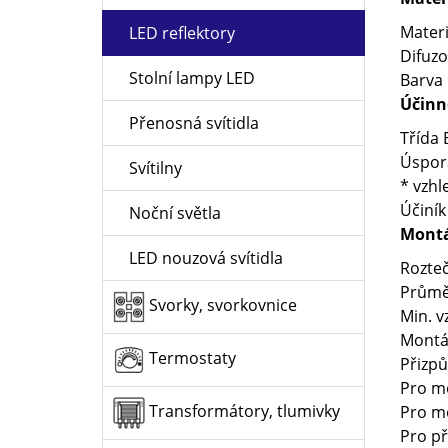
Materi
LED reflektory
Difuzo
Stolní lampy LED
Barva
Účinno
Přenosná svítidla
Třída 
Úspor
Svítilny
* vzh
Účiník
Noční světla
Montá
LED nouzová svítidla
Rozte
Průmě
Svorky, svorkovnice
Min. v
Montá
Termostaty
Přizpů
Pro m
Transformátory, tlumivky
Pro m
Pro p