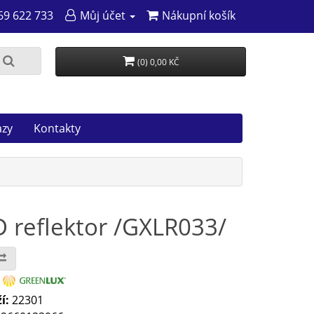
69 622 733
Můj účet
Nákupní košík
(0) 0,00 KČ
azy
Kontakty
reflektor /GXLR033/
:
í:
22301