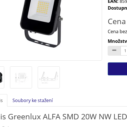
EAN:
859
Dostupn
Cena 
Cena bez
Množství
is
Soubory ke stažení
is Greenlux ALFA SMD 20W NW LED 