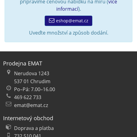
připravíme cenovou nabídku na míru (
více
informací
).
eshop@emat.cz
Uveďte množství a způsob dodání.
Prodejna EMAT
Nerudova 1243
537 01 Chrudim
Po–Pá: 7.00–16.00
469 622 733
emat@emat.cz
Internetový obchod
Doprava a platba
732 510 041