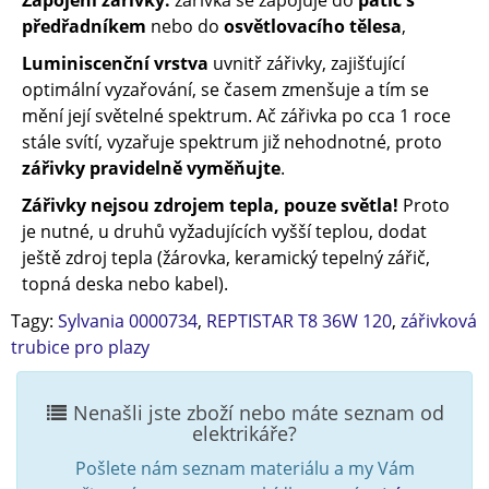
Zapojení zářivky:
zářivka se zapojuje do
patic s
předřadníkem
nebo do
osvětlovacího tělesa
,
Luminiscenční vrstva
uvnitř zářivky, zajišťující
optimální vyzařování, se časem zmenšuje a tím se
mění její světelné spektrum. Ač zářivka po cca 1 roce
stále svítí, vyzařuje spektrum již nehodnotné, proto
zářivky pravidelně vyměňujte
.
Zářivky nejsou zdrojem tepla, pouze světla!
Proto
je nutné, u druhů vyžadujících vyšší teplou, dodat
ještě zdroj tepla (žárovka, keramický tepelný zářič,
topná deska nebo kabel).
Tagy:
Sylvania 0000734
,
REPTISTAR T8 36W 120
,
zářivková
trubice pro plazy
Nenašli jste zboží nebo máte seznam od
elektrikáře?
Pošlete nám seznam materiálu a my Vám