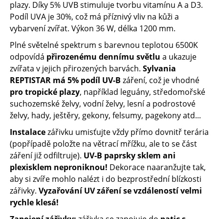
plazy. Díky 5% UVB stimuluje tvorbu vitamínu A a D3.
Podíl UVA je 30%, což má příznivý vliv na kůži a
vybarvení zvířat. Výkon 36 W, délka 1200 mm.
Plné světelné spektrum s barevnou teplotou 6500K
odpovídá
přirozenému dennímu světlu
a ukazuje
zvířata v jejich přirozených barvách.
Sylvania
REPTISTAR má 5% podíl UV-B
záření, což je vhodné
pro tropické plazy
, například leguány, středomořské
suchozemské želvy, vodní želvy, lesní a podrostové
želvy, hady, ještěry, gekony, felsumy, pagekony atd...
Instalace
zářivku umisťujte vždy přímo dovnitř terária
(popřípadě položte na větrací mřížku, ale to se část
záření již odfiltruje).
UV-B paprsky sklem ani
plexisklem neproniknou!
Dekorace naaranžujte tak,
aby si zvíře mohlo nalézt i do bezprostřední blízkosti
zářivky.
Vyzařování UV záření se vzdáleností velmi
rychle klesá!