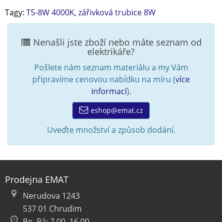
Tagy:
T5-8W 4000K
,
zářivková trubice 8W
Nenašli jste zboží nebo máte seznam od
elektrikáře?
Pošlete nám seznam materiálu a my Vám
připravíme cenovou nabídku na míru (
více
informací
).
eshop@emat.cz
Uveďte množství a způsob dodání.
Prodejna EMAT
Nerudova 1243
537 01 Chrudim
Po–Pá: 7.00–16.00