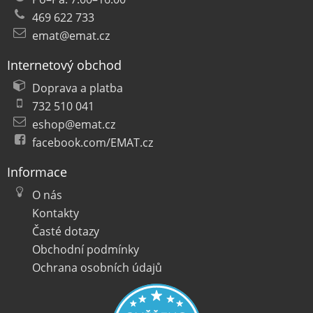
469 622 733
emat@emat.cz
Internetový obchod
Doprava a platba
732 510 041
eshop@emat.cz
facebook.com/EMAT.cz
Informace
O nás
Kontakty
Časté dotazy
Obchodní podmínky
Ochrana osobních údajů