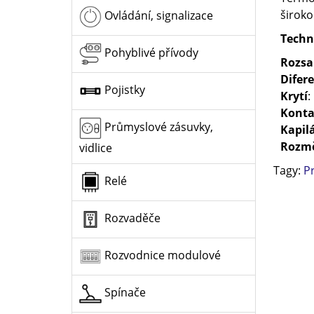
široko
Ovládání, signalizace
Techn
Pohyblivé přívody
Rozsa
Difer
Pojistky
Krytí
:
Konta
Průmyslové zásuvky,
Kapil
Rozm
vidlice
Tagy:
P
Relé
Rozvaděče
Rozvodnice modulové
Spínače