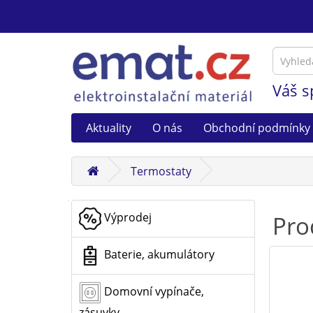
Váš s
Aktuality
O nás
Obchodní podmínky
Termostaty
Výprodej
Pro
Baterie, akumulátory
Domovní vypínače,
zásuvky