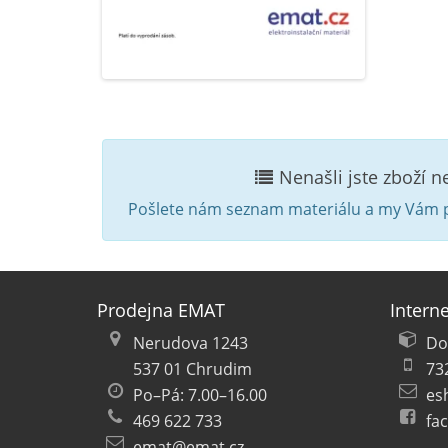
Nenašli jste zboží 
Pošlete nám seznam materiálu a my Vám p
Prodejna EMAT
Intern
Nerudova 1243
Do
537 01 Chrudim
73
Po–Pá: 7.00–16.00
es
469 622 733
fa
emat@emat.cz