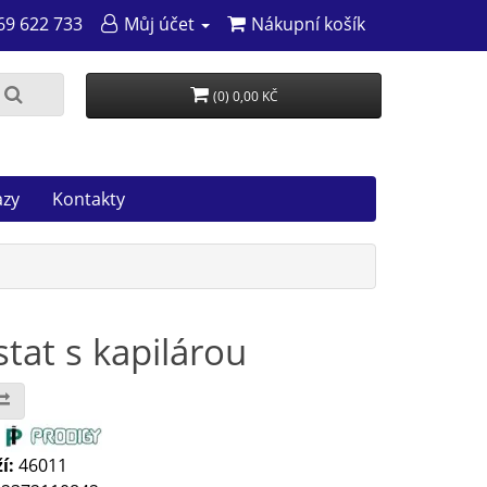
69 622 733
Můj účet
Nákupní košík
(0) 0,00 KČ
azy
Kontakty
tat s kapilárou
:
í:
46011