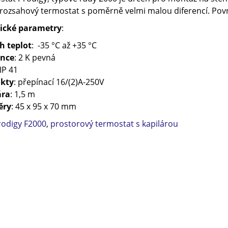
rozsahový termostat s poměrně velmi malou diferencí. Povr
ické parametry
:
h teplot
: -35 °C až +35 °C
ence
: 2 K pevná
 IP 41
kty
: přepínací 16/(2)A-250V
ára
: 1,5 m
ěry
: 45 x 95 x 70 mm
rodigy F2000
,
prostorový termostat s kapilárou