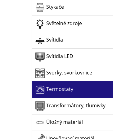
Stykače
Světelné zdroje
Svítidla
Svítidla LED
Svorky, svorkovnice
Termostaty
Transformátory, tlumivky
Úložný materiál
Upevňovací materiál