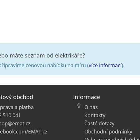
nebo máte seznam od elektrikáře?
řipravíme cenovou nabídku na míru (
více informací
).
etový obchod
Informace
prava a platba
O nás
2 510 041
Kontakty
hop@emat.cz
Časté dotazy
cebook.com/EMAT.cz
Obchodní podmínky
Ochrana osobních údaj