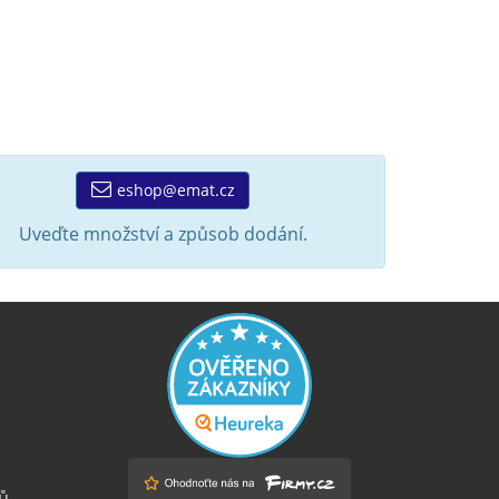
eshop@emat.cz
Uveďte množství a způsob dodání.
ů