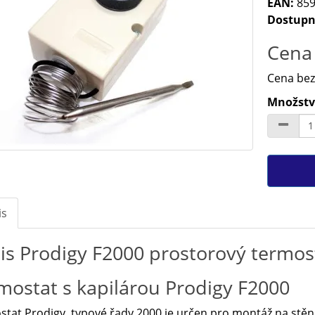
EAN:
859
Dostupn
Cena 
Cena bez
Množství
is
is Prodigy F2000 prostorový termost
mostat s kapilárou Prodigy F2000
tat Prodigy, typové řady 2000 je určen pro montáž na stě