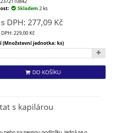
2372110842
ost:
Skladem
2 ks
s DPH: 277,09 Kč
 DPH: 229,00 Kč
 (Množstevní jednotka: ks)
DO KOŠÍKU
at s kapilárou
nu nebo na pevnou podložku. Jedná se o