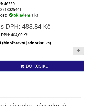
í:
46330
2718025441
ost:
Skladem
1 ks
s DPH: 488,84 Kč
 DPH: 404,00 Kč
 (Množstevní jednotka: ks)
DO KOŠÍKU
aná zásuvka, zásuvkový