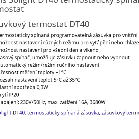
mostat
uvkový termostat DT40
ermostaticky spínaná programovatelná zásuvka pro vnitřní p
ožnost nastavení různých režimu pro vytápění nebo chlazen
ožnost nastavení pro všední den a víkend
asový spínač, umožňuje zásuvku zapnout nebo vypnout
utomatický režim/režim ručního nastavení
řesnost měření teploty ±1°C
ozsah nastavení teplot 5°C až 35°C
lastní spotřeba 0,3W
rytí IP20
apájení: 230V/50Hz, max. zatížení 16A, 3680W
olight DT40
,
termostaticky spínaná zásuvka
,
zásuvkový term