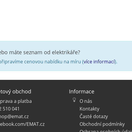
nebo máte seznam od elektrikáře?
řipravíme cenovou nabídku na míru (
více informací
).
etový obchod
Informace
prava a platba
O nás
2 510 041
Kontakty
hop@emat.cz
Časté dotazy
cebook.com/EMAT.cz
Obchodní podmínky
Ochrana osobních údaj