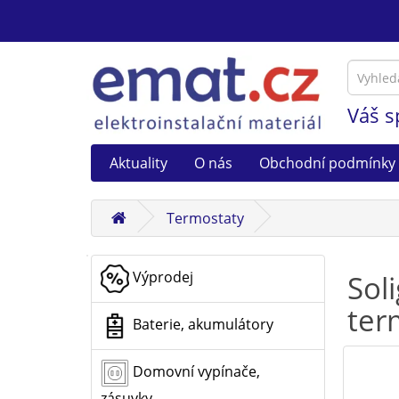
Váš s
Aktuality
O nás
Obchodní podmínky
Termostaty
Výprodej
Sol
ter
Baterie, akumulátory
Domovní vypínače,
zásuvky