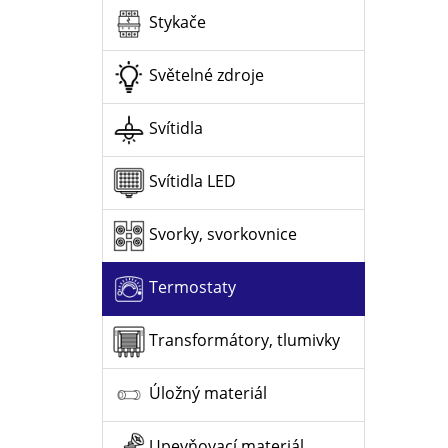
Stykače
Světelné zdroje
Svítidla
Svítidla LED
Svorky, svorkovnice
Termostaty
Transformátory, tlumivky
Úložný materiál
Upevňovací materiál