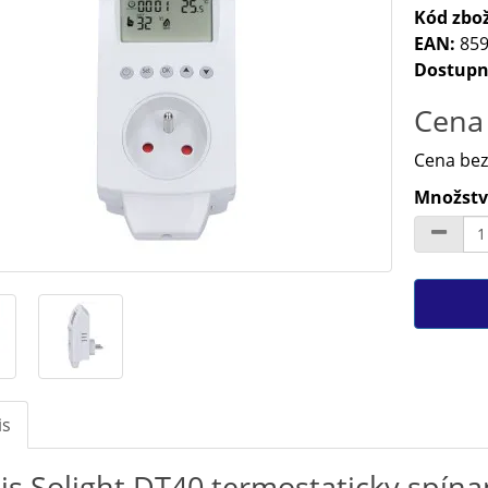
Kód zbož
EAN:
859
Dostupn
Cena 
Cena bez
Množství
is
is Solight DT40 termostaticky spín