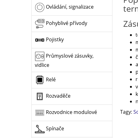
ter
Ovládání, signalizace
Zás
Pohyblivé přívody
t
Pojistky
m
m
Průmyslové zásuvky,
č
a
vidlice
p
r
Relé
v
k
Rozvaděče
n
Tagy:
S
Rozvodnice modulové
Spínače