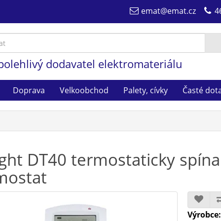
emat@emat.cz
4
polehlivý dodavatel elektromateriálu
Doprava
Velkoobchod
Palety, cívky
Časté dot
ight DT40 termostaticky spín
mostat
Výrobce