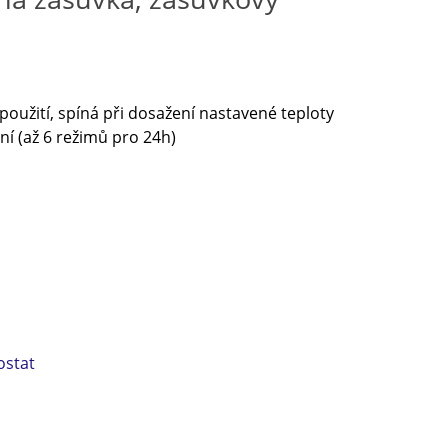
oužití, spíná při dosažení nastavené teploty
í (až 6 režimů pro 24h)
ostat