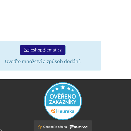
eshop@emat.cz
Uveďte množství a způsob dodání.
ů