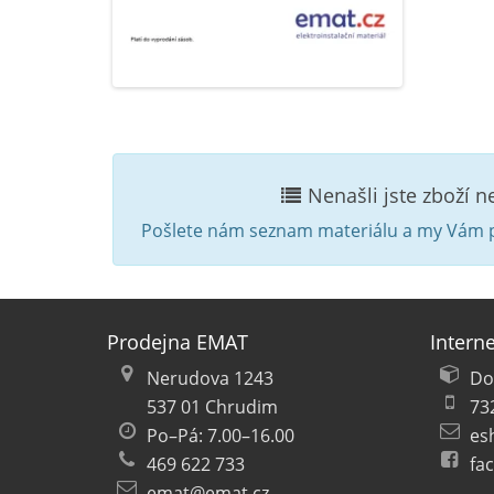
Nenašli jste zboží 
Pošlete nám seznam materiálu a my Vám p
Prodejna EMAT
Intern
Nerudova 1243
Do
537 01 Chrudim
73
Po–Pá: 7.00–16.00
es
469 622 733
fa
emat@emat.cz