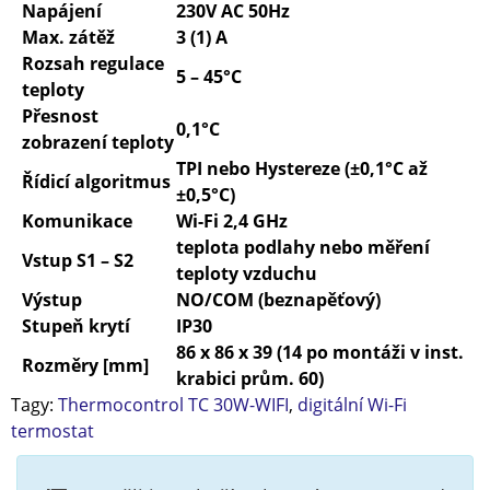
Napájení
230V AC 50Hz
Max. zátěž
3 (1) A
Rozsah regulace
5 – 45°C
teploty
Přesnost
0,1°C
zobrazení teploty
TPI nebo Hystereze (±0,1°C až
Řídicí algoritmus
±0,5°C)
Komunikace
Wi-Fi 2,4 GHz
teplota podlahy nebo měření
Vstup S1 – S2
teploty vzduchu
Výstup
NO/COM (beznapěťový)
Stupeň krytí
IP30
86 x 86 x 39 (14 po montáži v inst.
Rozměry [mm]
krabici prům. 60)
Tagy:
Thermocontrol TC 30W-WIFI
,
digitální Wi-Fi
termostat