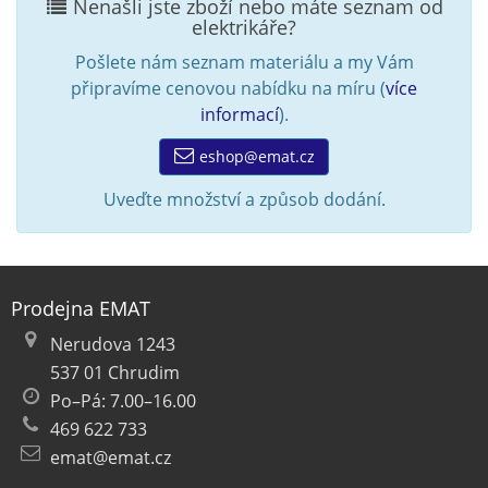
Nenašli jste zboží nebo máte seznam od
elektrikáře?
Pošlete nám seznam materiálu a my Vám
připravíme cenovou nabídku na míru (
více
informací
).
eshop@emat.cz
Uveďte množství a způsob dodání.
Prodejna EMAT
Nerudova 1243
537 01 Chrudim
Po–Pá: 7.00–16.00
469 622 733
emat@emat.cz