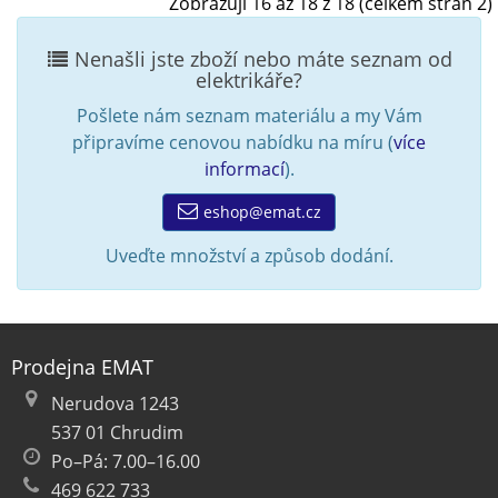
Zobrazuji 16 až 18 z 18 (celkem stran 2)
Nenašli jste zboží nebo máte seznam od
elektrikáře?
Pošlete nám seznam materiálu a my Vám
připravíme cenovou nabídku na míru (
více
informací
).
eshop@emat.cz
Uveďte množství a způsob dodání.
Prodejna EMAT
Nerudova 1243
537 01 Chrudim
Po–Pá: 7.00–16.00
469 622 733