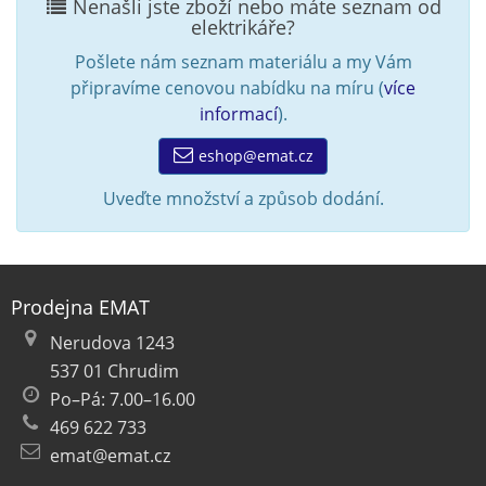
Nenašli jste zboží nebo máte seznam od
elektrikáře?
Pošlete nám seznam materiálu a my Vám
připravíme cenovou nabídku na míru (
více
informací
).
eshop@emat.cz
Uveďte množství a způsob dodání.
Prodejna EMAT
Nerudova 1243
537 01 Chrudim
Po–Pá: 7.00–16.00
469 622 733
emat@emat.cz