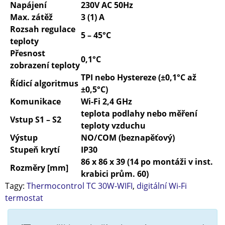
Napájení
230V AC 50Hz
Max. zátěž
3 (1) A
Rozsah regulace
5 – 45°C
teploty
Přesnost
0,1°C
zobrazení teploty
TPI nebo Hystereze (±0,1°C až
Řídicí algoritmus
±0,5°C)
Komunikace
Wi-Fi 2,4 GHz
teplota podlahy nebo měření
Vstup S1 – S2
teploty vzduchu
Výstup
NO/COM (beznapěťový)
Stupeň krytí
IP30
86 x 86 x 39 (14 po montáži v inst.
Rozměry [mm]
krabici prům. 60)
Tagy:
Thermocontrol TC 30W-WIFI
,
digitální Wi-Fi
termostat