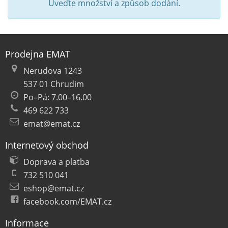
Uveďte množství a způsob dodání.
Prodejna EMAT
Nerudova 1243
537 01 Chrudim
Po–Pá: 7.00–16.00
469 622 733
emat@emat.cz
Internetový obchod
Doprava a platba
732 510 041
eshop@emat.cz
facebook.com/EMAT.cz
Informace