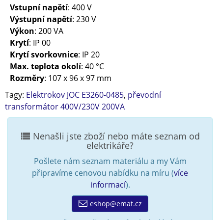
Vstupní napětí
: 400 V
Výstupní napětí
: 230 V
Výkon
: 200 VA
Krytí
: IP 00
Krytí svorkovnice
: IP 20
Max. teplota okolí
: 40 °C
Rozměry
: 107 x 96 x 97 mm
Tagy:
Elektrokov JOC E3260-0485
,
převodní
transformátor 400V/230V 200VA
Nenašli jste zboží nebo máte seznam od
elektrikáře?
Pošlete nám seznam materiálu a my Vám
připravíme cenovou nabídku na míru (
více
informací
).
eshop@emat.cz