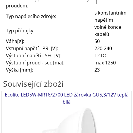
II
proudem:
s konstantním
Typ napájecího zdroje:
napětím
volné konce
Typ přípojky:
kabelů
Váha[g]:
50
Vstupní napětí - PRI [V]:
220-240
Výstupní napětí - SEC [V]:
12 DC
Výstupní proud - sec [ma]:
max 1250
Výška [mm]:
23
Související zboží
Ecolite LED5W-MR16/2700 LED žárovka GU5,3/12V teplá
bílá