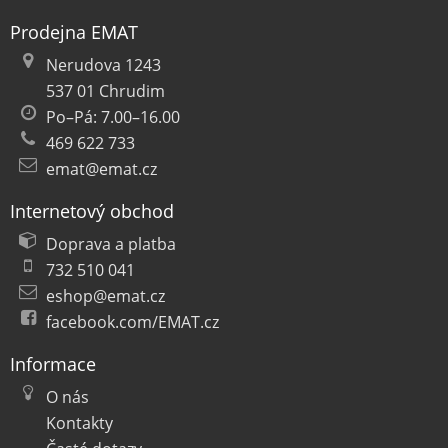
Prodejna EMAT
Nerudova 1243
537 01 Chrudim
Po–Pá: 7.00–16.00
469 622 733
emat@emat.cz
Internetový obchod
Doprava a platba
732 510 041
eshop@emat.cz
facebook.com/EMAT.cz
Informace
O nás
Kontakty