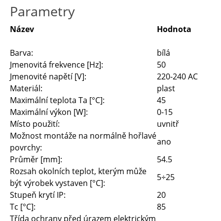
Parametry
Název
Hodnota
Barva:
bílá
Jmenovitá frekvence [Hz]:
50
Jmenovité napětí [V]:
220-240 AC
Materiál:
plast
Maximální teplota Ta [°C]:
45
Maximální výkon [W]:
0-15
Místo použití:
uvnitř
Možnost montáže na normálně hořlavé
ano
povrchy:
Průměr [mm]:
54.5
Rozsah okolních teplot, kterým může
5÷25
být výrobek vystaven [°C]:
Stupeň krytí IP:
20
Tc [°C]:
85
Třída ochrany před úrazem elektrickým