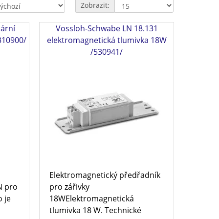
Zobrazit:
ární
Vossloh-Schwabe LN 18.131
310900/
elektromagnetická tlumivka 18W
/530941/
Elektromagnetický předřadník
N pro
pro zářivky
 je
18WElektromagnetická
tlumivka 18 W. Technické