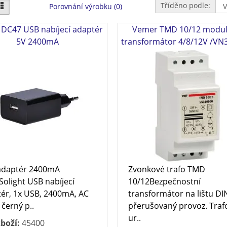
Tříděno podle:
Porovnání výrobku (0)
t DC47 USB nabíjecí adaptér
Vemer TMD 10/12 modul
5V 2400mA
transformátor 4/8/12V /VN
adaptér 2400mA
Zvonkové trafo TMD
olight USB nabíjecí
10/12Bezpečnostní
ér, 1x USB, 2400mA, AC
transformátor na lištu DI
 černý p..
přerušovaný provoz. Trafo
ur..
boží:
45400