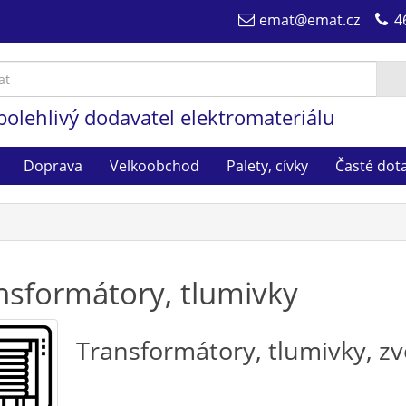
emat@emat.cz
4
polehlivý dodavatel elektromateriálu
Doprava
Velkoobchod
Palety, cívky
Časté dot
nsformátory, tlumivky
Transformátory, tlumivky, z