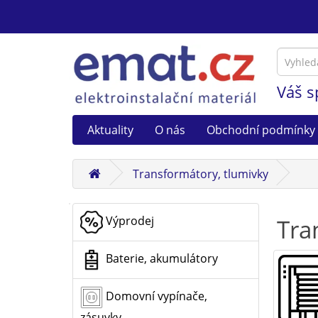
Váš s
Aktuality
O nás
Obchodní podmínky
Transformátory, tlumivky
Výprodej
Tra
Baterie, akumulátory
Domovní vypínače,
zásuvky