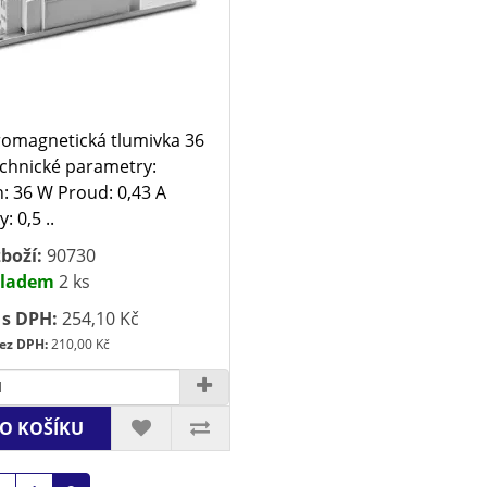
romagnetická tlumivka 36
chnické parametry:
: 36 W Proud: 0,43 A
: 0,5 ..
boží:
90730
ladem
2 ks
 s DPH:
254,10 Kč
ez DPH:
210,00 Kč
O KOŠÍKU