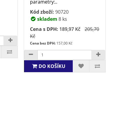
parametry:..
Kód zboží:
90720
skladem
8 ks
Cena s DPH:
189,97 Kč
205,70
Kč
Cena bez DPH:
157,00 Kč
DO KOŠÍKU