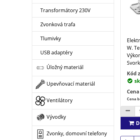
Transformátory 230V
Zvonková trafa
Tlumivky
Elekt
W. Te
USB adaptéry
Výkon
Svorky
Úložný materiál
Kód z
sk
Upevňovací materiál
Cena
Cena b
Ventilátory
Vývodky
D
Zvonky, domovní telefony