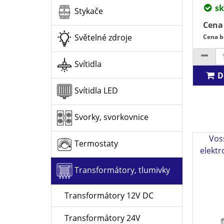
sk
Stykače
Cena
Světelné zdroje
Cena b
Svítidla
D
Svítidla LED
Svorky, svorkovnice
Vos
Termostaty
elekt
Transformátory, tlumivky
Transformátory 12V DC
Transformátory 24V