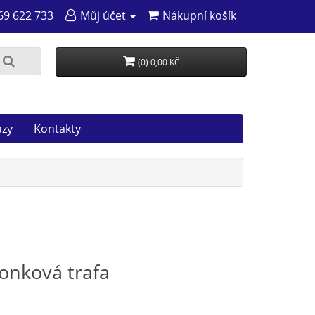
69 622 733
Můj účet
Nákupní košík
(0) 0,00 KČ
azy
Kontakty
vonková trafa