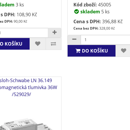
ladem
3 ks
Kód zboží:
45005
skladem
5 ks
 s DPH:
108,90 Kč
Cena s DPH:
396,88 Kč
ez DPH:
90,00 Kč
Cena bez DPH:
328,00 Kč
O KOŠÍKU
DO KOŠÍKU
sloh-Schwabe LN 36.149
romagnetická tlumivka 36W
/529029/