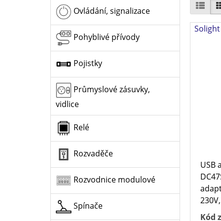
Ovládání, signalizace
Soligh
Pohyblivé přívody
Pojistky
Průmyslové zásuvky,
vidlice
Relé
Rozvaděče
USB 
DC47S
Rozvodnice modulové
adapt
230V,
Spínače
Kód z