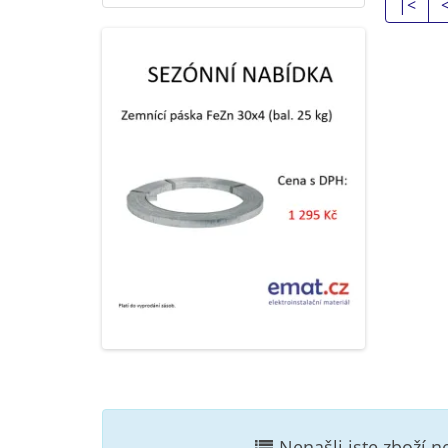
|<
Nenašli jste zboží 