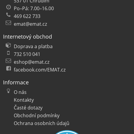
537 01 Chrudim
Po–Pá: 7.00–16.00
469 622 733
emat@emat.cz
Internetový obchod
Doprava a platba
732 510 041
eshop@emat.cz
facebook.com/EMAT.cz
Informace
O nás
Kontakty
Časté dotazy
Obchodní podmínky
Ochrana osobních údajů