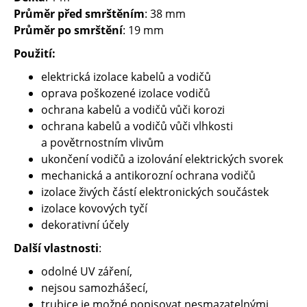
Průměr před smrštěním
: 38 mm
Průměr po smrštění
: 19 mm
Použití:
elektrická izolace kabelů a vodičů
oprava poškozené izolace vodičů
ochrana kabelů a vodičů vůči korozi
ochrana kabelů a vodičů vůči vlhkosti
a povětrnostním vlivům
ukončení vodičů a izolování elektrických svorek
mechanická a antikorozní ochrana vodičů
izolace živých částí elektronických součástek
izolace kovových tyčí
dekorativní účely
Další vlastnosti
:
odolné UV záření,
nejsou samozhášecí,
trubice je možné popisovat nesmazatelnými