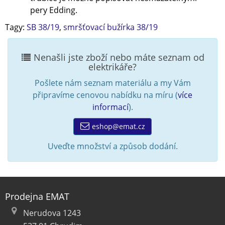
pery Edding.
Tagy:
SB 38/19
,
smršťovací bužírka 38/19
Nenašli jste zboží nebo máte seznam od
elektrikáře?
Pošlete nám seznam materiálu a my Vám
připravíme cenovou nabídku na míru (
více
informací
).
eshop@emat.cz
Uveďte množství a způsob dodání.
Prodejna EMAT
Nerudova 1243