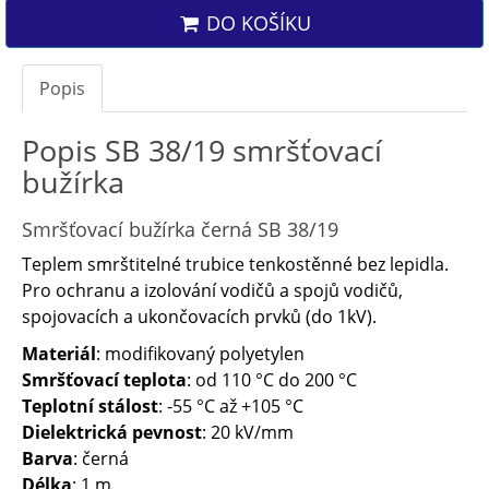
DO KOŠÍKU
Popis
Popis SB 38/19 smršťovací
bužírka
Smršťovací bužírka černá SB 38/19
Teplem smrštitelné trubice tenkostěnné bez lepidla.
Pro ochranu a izolování vodičů a spojů vodičů,
spojovacích a ukončovacích prvků (do 1kV).
Materiál
: modifikovaný polyetylen
Smršťovací teplota
: od 110 °C do 200 °C
Teplotní stálost
: -55 °C až +105 °C
Dielektrická pevnost
: 20 kV/mm
Barva
: černá
Délka
: 1 m