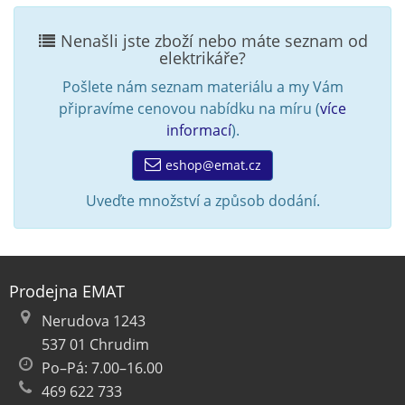
Nenašli jste zboží nebo máte seznam od
elektrikáře?
Pošlete nám seznam materiálu a my Vám
připravíme cenovou nabídku na míru (
více
informací
).
eshop@emat.cz
Uveďte množství a způsob dodání.
Prodejna EMAT
Nerudova 1243
537 01 Chrudim
Po–Pá: 7.00–16.00
469 622 733