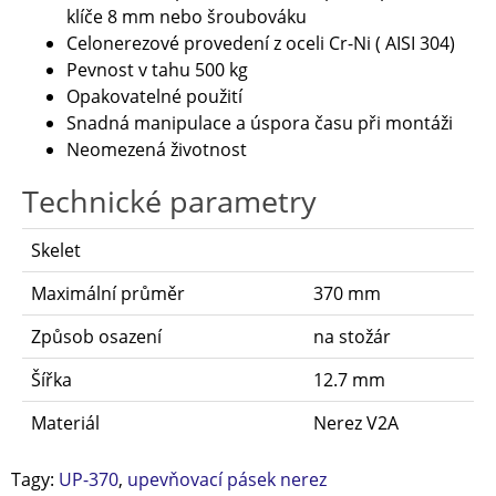
klíče 8 mm nebo šroubováku
Celonerezové provedení z oceli Cr-Ni ( AISI 304)
Pevnost v tahu 500 kg
Opakovatelné použití
Snadná manipulace a úspora času při montáži
Neomezená životnost
Technické parametry
Skelet
Maximální průměr
370 mm
Způsob osazení
na stožár
Šířka
12.7 mm
Materiál
Nerez V2A
Tagy:
UP-370
,
upevňovací pásek nerez