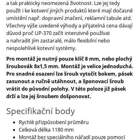
a tak prakticky neomezená životnost. Lze jej tedy
použít i ke kotvení jiných produktů které mají dočasné
umístění např. dopravní značení, reklamní tabule atd.
Všechny výše uvedené výhody a přijatelná cena dávají
důvod proč UP-370 začít intenzivně používat
a nahradit jím zastaralé, málo flexibilní nebo
nespolehlivé kotevní systémy.
Pro montáž je nutný pouze klíč 8 mm, nebo plochý
šroubovák 8x1,5 mm. Montáž je velice jednoduchá.
Pro snadné osazení lze šroub vytočit bokem, pásek
zasunout a ručně utáhnout, a šponovací šroub
vrátit do původní polohy. V této poloze již pásek
drží a lze jej šroubem došponovat.
Specifikační body
Rychlé přizpůsobení průměru
Celková délka 1180 mm
Montáž bez speciálního nářadí pouze pomocí