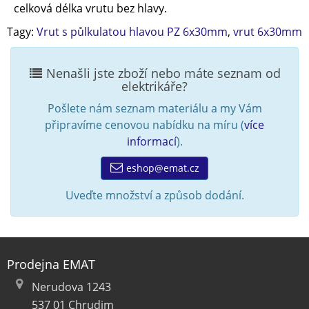
celková délka vrutu bez hlavy.
Tagy:
Vrut s půlkulatou hlavou PZ 6x30mm
,
vrut 6x30mm
Nenašli jste zboží nebo máte seznam od
elektrikáře?
Pošlete nám seznam materiálu a my Vám
připravíme cenovou nabídku na míru (
více
informací
).
eshop@emat.cz
Uveďte množství a způsob dodání.
Prodejna EMAT
Nerudova 1243
537 01 Chrudim