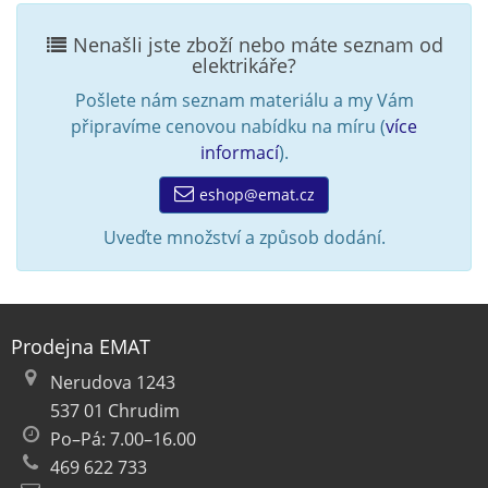
Nenašli jste zboží nebo máte seznam od
elektrikáře?
Pošlete nám seznam materiálu a my Vám
připravíme cenovou nabídku na míru (
více
informací
).
eshop@emat.cz
Uveďte množství a způsob dodání.
Prodejna EMAT
Nerudova 1243
537 01 Chrudim
Po–Pá: 7.00–16.00
469 622 733