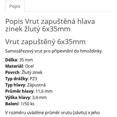
Popis
Popis Vrut zapuštěná hlava
zinek žlutý 6x35mm
Vrut zapuštěný 6x35mm
Samozářezový vrut pro připevnění do hmoždinky.
Délka
: 35 mm
Materiál
: Ocel
Povrch
: Žlutý zinek
Typ drážky
: PZ3
Typ hlavy
: Zápustná
Průměr hlavy
: 11,6 mm
Výška hlavy
: 3,4 mm
Balení
: 1/50 ks
V rozměru uvádíme průměr vrutu (závitu) x jeho