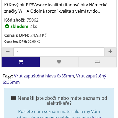
Křížový bit PZ3Vysoce kvalitní titanové bity Německé
značky WIHA Odolná torzní kvalita s velmi tvrdo..
Kód zboží:
75062
skladem
2 ks
Cena s DPH:
24,93 Kč
Cena bez DPH:
20,60 Kč
Tagy:
Vrut zapuštěná hlava 6x35mm
,
Vrut zapuštěný
6x35mm
Nenašli jste zboží nebo máte seznam od
elektrikáře?
Pošlete nám seznam materiálu a my Vám
připravíme cenovou nabídku na míru (
více