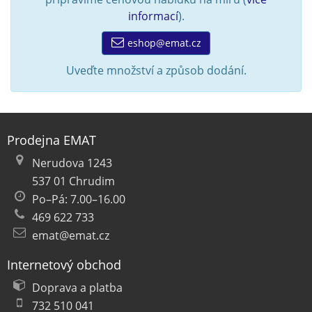
informací
).
eshop@emat.cz
Uveďte množství a způsob dodání.
Prodejna EMAT
Nerudova 1243
537 01 Chrudim
Po–Pá: 7.00–16.00
469 622 733
emat@emat.cz
Internetový obchod
Doprava a platba
732 510 041