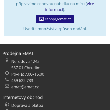
připravíme cenovou nabídku na míru (
více
informací
).
eshop@emat.cz
Uveďte množství a způsob dodání.
Prodejna EMAT
Nerudova 1243
537 01 Chrudim
Po–Pá: 7.00–16.00
469 622 733
emat@emat.cz
Internetový obchod
Doprava a platba