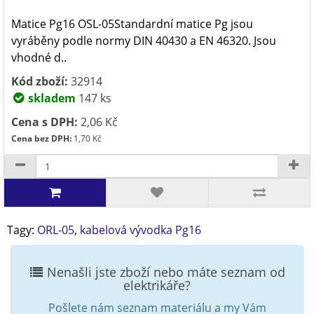
Matice Pg16 OSL-05Standardní matice Pg jsou
vyráběny podle normy DIN 40430 a EN 46320. Jsou
vhodné d..
Kód zboží:
32914
skladem
147 ks
Cena s DPH:
2,06 Kč
Cena bez DPH:
1,70 Kč
Tagy:
ORL-05
,
kabelová vývodka Pg16
Nenašli jste zboží nebo máte seznam od
elektrikáře?
Pošlete nám seznam materiálu a my Vám