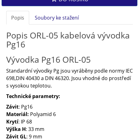
Popis
Soubory ke stažení
Popis ORL-05 kabelová vývodka
Pg16
Vývodka Pg16 ORL-05
Standardní vývodky Pg jsou vyráběny podle normy IEC
698,DIN 40430 a DIN 46320. Jsou vhodné do prostředí
s vysokou teplotou.
Technické parametry:
Závit
: Pg16
Materiál:
Polyamid 6
Krytí
: IP 68
Výška H
: 33 mm
Závit GL
: 9 mm