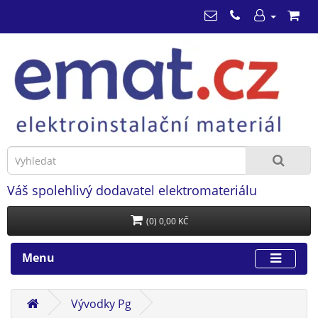
Váš spolehlivý dodavatel elektromateriálu
(0) 0,00 KČ
Menu
Vývodky Pg